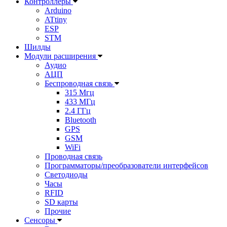
Контроллеры
Arduino
ATtiny
ESP
STM
Шилды
Модули расширения
Аудио
АЦП
Беспроводная связь
315 Мгц
433 МГц
2.4 ГГц
Bluetooth
GPS
GSM
WiFi
Проводная связь
Программаторы/преобразователи интерфейсов
Светодиоды
Часы
RFID
SD карты
Прочие
Сенсоры