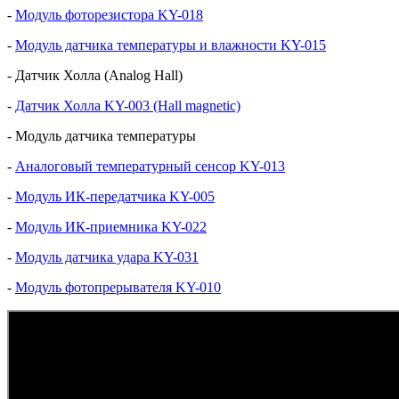
-
Модуль фоторезистора KY-018
-
Модуль датчика температуры и влажности KY-015
-
Датчик Холла (Analog Hall)
-
Датчик Холла KY-003 (Hall magnetic)
- Модуль датчика температуры
-
Аналоговый температурный сенсор KY-013
-
Модуль ИК-передатчика KY-005
-
Модуль ИК-приемника KY-022
-
Модуль датчика удара KY-031
-
Модуль фотопрерывателя KY-010