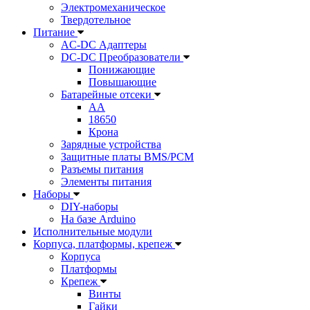
Электромеханическое
Твердотельное
Питание
AC-DC Адаптеры
DC-DC Преобразователи
Понижающие
Повышающие
Батарейные отсеки
AA
18650
Крона
Зарядные устройства
Защитные платы BMS/PCM
Разъемы питания
Элементы питания
Наборы
DIY-наборы
На базе Arduino
Исполнительные модули
Корпуса, платформы, крепеж
Корпуса
Платформы
Крепеж
Винты
Гайки