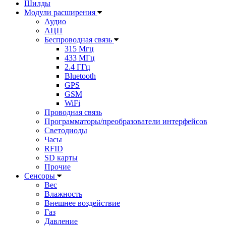
Шилды
Модули расширения
Аудио
АЦП
Беспроводная связь
315 Мгц
433 МГц
2.4 ГГц
Bluetooth
GPS
GSM
WiFi
Проводная связь
Программаторы/преобразователи интерфейсов
Светодиоды
Часы
RFID
SD карты
Прочие
Сенсоры
Вес
Влажность
Внешнее воздействие
Газ
Давление