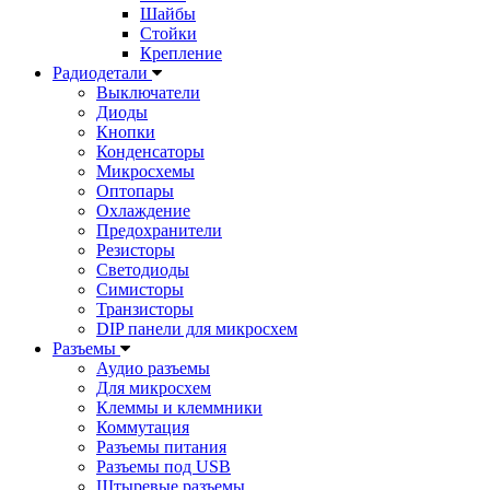
Шайбы
Стойки
Крепление
Радиодетали
Выключатели
Диоды
Кнопки
Конденсаторы
Микросхемы
Оптопары
Охлаждение
Предохранители
Резисторы
Светодиоды
Симисторы
Транзисторы
DIP панели для микросхем
Разъемы
Аудио разъемы
Для микросхем
Клеммы и клеммники
Коммутация
Разъемы питания
Разъемы под USB
Штыревые разъемы