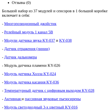
Отзывы (0)
Большой набор из 37 модулей и сенсоров в 1 большой коробке
включает в себя:
-
Многопозиционный джойстик
-
Релейный модуль 1 канал 5В
-
Модули датчика звука KY-037
и
KY-038
-
Датчик отражения (линии)
-
Датчик дальномера
- Модуль датчика пламени KY-026
-
Модуль датчика Холла KY-024
-
Модуль датчика касания KY-036
-
Температурный датчик с цифровым выходом KY-028
-
Активная
и
пассивная звуковые пьезосирены
-
Модуль светодиодный 3-х цветный KY-016