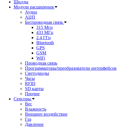
Шилды
Модули расширения
Аудио
АЦП
Беспроводная связь
315 Мгц
433 МГц
2.4 ГГц
Bluetooth
GPS
GSM
WiFi
Проводная связь
Программаторы/преобразователи интерфейсов
Светодиоды
Часы
RFID
SD карты
Прочие
Сенсоры
Вес
Влажность
Внешнее воздействие
Газ
Давление