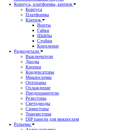
Корпуса, платформы, крепеж
Корпуса
Платформы
Крепеж
Винты
Гайки
Шайбы
Стойки
Крепление
Радиодетали
Выключатели
Диоды
Кнопки
Конденсаторы
Микросхемы
Оптопары
Охлаждение
Предохранители
Резисторы
Светодиоды
Симисторы
Транзисторы
DIP панели для микросхем
Разъемы
Аудио разъемы