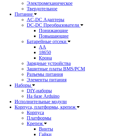
Электромеханическое
Твердотельное
Питание
AC-DC Адаптеры
DC-DC Преобразователи
Понижающие
Повышающие
Батарейные отсеки
AA
18650
Крона
Зарядные устройства
Защитные платы BMS/PCM
Разъемы питания
Элементы питания
Наборы
DIY-наборы
На базе Arduino
Исполнительные модули
Корпуса, платформы, крепеж
Корпуса
Платформы
Крепеж
Винты
Гайки