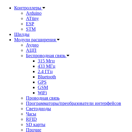
Контроллеры
Arduino
ATtiny
ESP
STM
Шилды
Модули расширения
Аудио
АЦП
Беспроводная связь
315 Мгц
433 МГц
2.4 ГГц
Bluetooth
GPS
GSM
WiFi
Проводная связь
Программаторы/преобразователи интерфейсов
Светодиоды
Часы
RFID
SD карты
Прочие