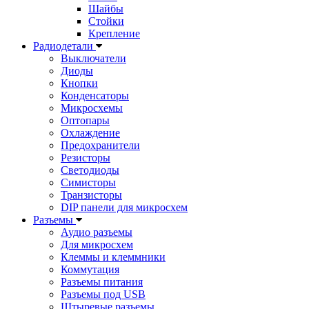
Шайбы
Стойки
Крепление
Радиодетали
Выключатели
Диоды
Кнопки
Конденсаторы
Микросхемы
Оптопары
Охлаждение
Предохранители
Резисторы
Светодиоды
Симисторы
Транзисторы
DIP панели для микросхем
Разъемы
Аудио разъемы
Для микросхем
Клеммы и клеммники
Коммутация
Разъемы питания
Разъемы под USB
Штыревые разъемы