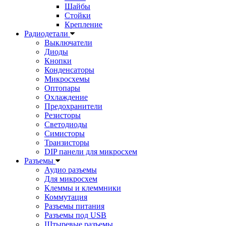
Шайбы
Стойки
Крепление
Радиодетали
Выключатели
Диоды
Кнопки
Конденсаторы
Микросхемы
Оптопары
Охлаждение
Предохранители
Резисторы
Светодиоды
Симисторы
Транзисторы
DIP панели для микросхем
Разъемы
Аудио разъемы
Для микросхем
Клеммы и клеммники
Коммутация
Разъемы питания
Разъемы под USB
Штыревые разъемы