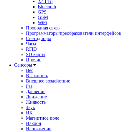
2.4 ГГц
Bluetooth
GPS
GSM
WiFi
Проводная связь
Программаторы/преобразователи интерфейсов
Светодиоды
Часы
RFID
SD карты
Прочие
Сенсоры
Вес
Влажность
Внешнее воздействие
Газ
Давление
Движение
Жидкость
Звук
ИК
Магнитное поле
Наклон
Напряжение