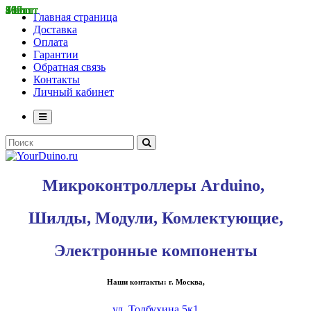
36 шт
55 шт
267 шт
415 шт
799 шт
3 шт
3 шт
1 шт
100 шт
9 шт
7 шт
46 шт
3 шт
Главная страница
Доставка
Оплата
Гарантии
Обратная связь
Контакты
Личный кабинет
Микроконтроллеры Arduino,
Шилды, Модули, Комлектующие,
Электронные компоненты
Наши контакты: г. Москва,
ул. Толбухина 5к1