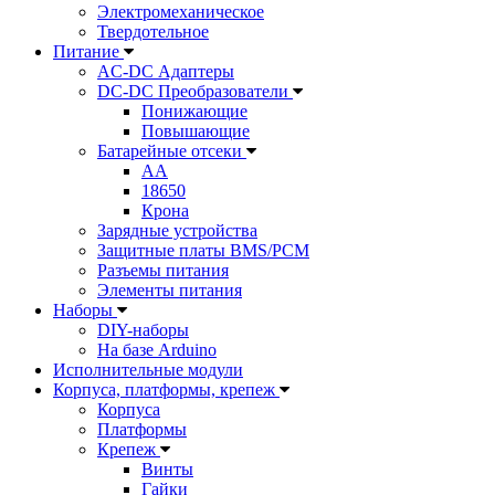
Электромеханическое
Твердотельное
Питание
AC-DC Адаптеры
DC-DC Преобразователи
Понижающие
Повышающие
Батарейные отсеки
AA
18650
Крона
Зарядные устройства
Защитные платы BMS/PCM
Разъемы питания
Элементы питания
Наборы
DIY-наборы
На базе Arduino
Исполнительные модули
Корпуса, платформы, крепеж
Корпуса
Платформы
Крепеж
Винты
Гайки