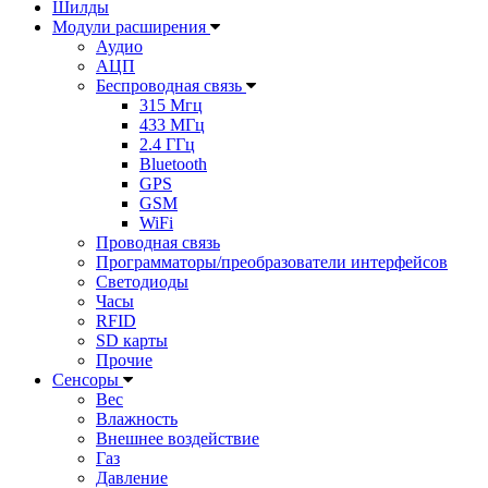
Шилды
Модули расширения
Аудио
АЦП
Беспроводная связь
315 Мгц
433 МГц
2.4 ГГц
Bluetooth
GPS
GSM
WiFi
Проводная связь
Программаторы/преобразователи интерфейсов
Светодиоды
Часы
RFID
SD карты
Прочие
Сенсоры
Вес
Влажность
Внешнее воздействие
Газ
Давление