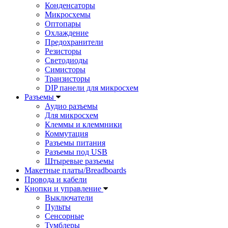
Конденсаторы
Микросхемы
Оптопары
Охлаждение
Предохранители
Резисторы
Светодиоды
Симисторы
Транзисторы
DIP панели для микросхем
Разъемы
Аудио разъемы
Для микросхем
Клеммы и клеммники
Коммутация
Разъемы питания
Разъемы под USB
Штыревые разъемы
Макетные платы/Breadboards
Провода и кабели
Кнопки и управление
Выключатели
Пульты
Сенсорные
Тумблеры