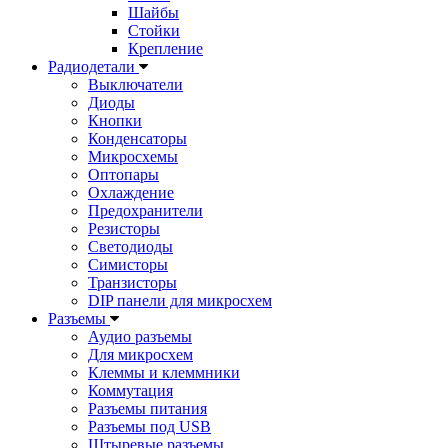
Шайбы
Стойки
Крепление
Радиодетали
Выключатели
Диоды
Кнопки
Конденсаторы
Микросхемы
Оптопары
Охлаждение
Предохранители
Резисторы
Светодиоды
Симисторы
Транзисторы
DIP панели для микросхем
Разъемы
Аудио разъемы
Для микросхем
Клеммы и клеммники
Коммутация
Разъемы питания
Разъемы под USB
Штыревые разъемы