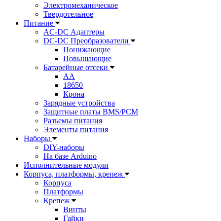
Электромеханическое
Твердотельное
Питание
AC-DC Адаптеры
DC-DC Преобразователи
Понижающие
Повышающие
Батарейные отсеки
AA
18650
Крона
Зарядные устройства
Защитные платы BMS/PCM
Разъемы питания
Элементы питания
Наборы
DIY-наборы
На базе Arduino
Исполнительные модули
Корпуса, платформы, крепеж
Корпуса
Платформы
Крепеж
Винты
Гайки