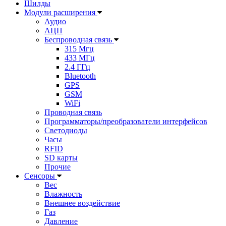
Шилды
Модули расширения
Аудио
АЦП
Беспроводная связь
315 Мгц
433 МГц
2.4 ГГц
Bluetooth
GPS
GSM
WiFi
Проводная связь
Программаторы/преобразователи интерфейсов
Светодиоды
Часы
RFID
SD карты
Прочие
Сенсоры
Вес
Влажность
Внешнее воздействие
Газ
Давление