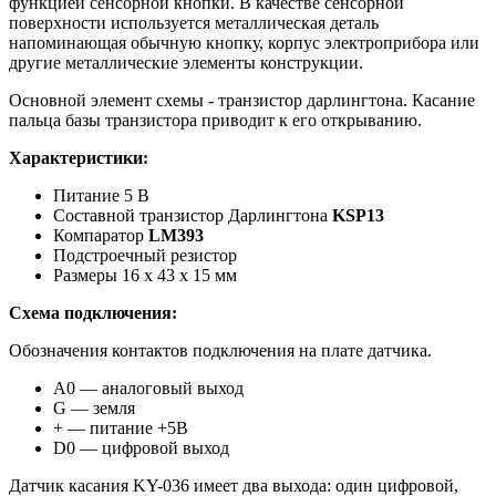
функцией сенсорной кнопки. В качестве сенсорной
поверхности используется металлическая деталь
напоминающая обычную кнопку, корпус электроприбора или
другие металлические элементы конструкции.
Основной элемент схемы - транзистор дарлингтона. Касание
пальца базы транзистора приводит к его открыванию.
Характеристики:
Питание 5 В
Составной транзистор Дарлингтона
KSP13
Компаратор
LM393
Подстроечный резистор
Размеры 16 x 43 x 15 мм
Схема подключения:
Обозначения контактов подключения на плате датчика.
A0 — аналоговый выход
G — земля
+ — питание +5В
D0 — цифровой выход
Датчик касания KY-036 имеет два выхода: один цифровой,