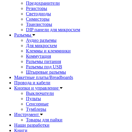
Предохранители
Резисторы
Светодиоды
Симисторы
Транзисторы
DIP панели для микросхем
Разъемы
Аудио разъемы
Для микросхем
Клеммы и клеммники
Коммутация
Разъемы питания
Разъемы под USB
Штыревые разъемы
Макетные платы/Breadboards
Провода и кабели
Кнопки и управление
Выключатели
Пульты
Сенсорные
Тумблеры
Инструмент
Товары для пайки
Наши разработки
Книги