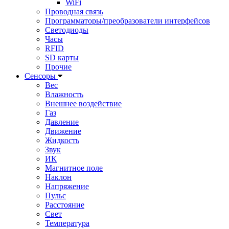
WiFi
Проводная связь
Программаторы/преобразователи интерфейсов
Светодиоды
Часы
RFID
SD карты
Прочие
Сенсоры
Вес
Влажность
Внешнее воздействие
Газ
Давление
Движение
Жидкость
Звук
ИК
Магнитное поле
Наклон
Напряжение
Пульс
Расстояние
Свет
Температура