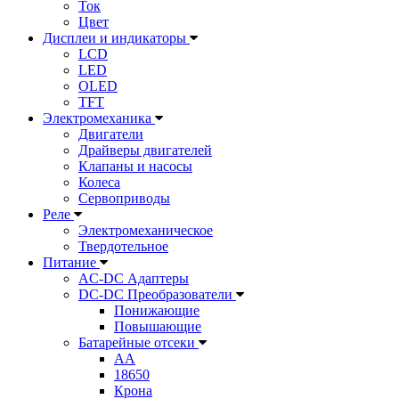
Ток
Цвет
Дисплеи и индикаторы
LCD
LED
OLED
TFT
Электромеханика
Двигатели
Драйверы двигателей
Клапаны и насосы
Колеса
Сервоприводы
Реле
Электромеханическое
Твердотельное
Питание
AC-DC Адаптеры
DC-DC Преобразователи
Понижающие
Повышающие
Батарейные отсеки
AA
18650
Крона