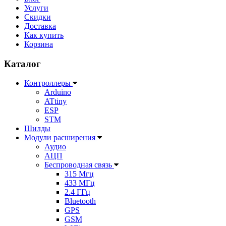
Услуги
Скидки
Доставка
Как купить
Корзина
Каталог
Контроллеры
Arduino
ATtiny
ESP
STM
Шилды
Модули расширения
Аудио
АЦП
Беспроводная связь
315 Мгц
433 МГц
2.4 ГГц
Bluetooth
GPS
GSM