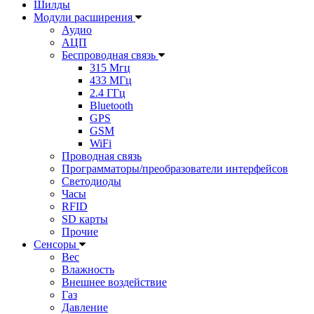
Шилды
Модули расширения
Аудио
АЦП
Беспроводная связь
315 Мгц
433 МГц
2.4 ГГц
Bluetooth
GPS
GSM
WiFi
Проводная связь
Программаторы/преобразователи интерфейсов
Светодиоды
Часы
RFID
SD карты
Прочие
Сенсоры
Вес
Влажность
Внешнее воздействие
Газ
Давление