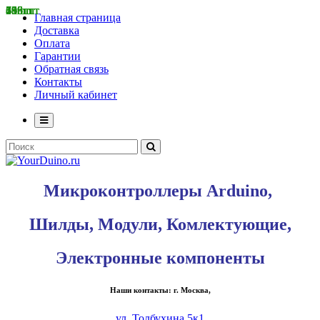
68 шт
68 шт
55 шт
156 шт
198 шт
799 шт
25 шт
415 шт
3 шт
70 шт
Главная страница
Доставка
Оплата
Гарантии
Обратная связь
Контакты
Личный кабинет
Микроконтроллеры Arduino,
Шилды, Модули, Комлектующие,
Электронные компоненты
Наши контакты: г. Москва,
ул. Толбухина 5к1