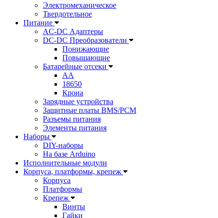
Электромеханическое
Твердотельное
Питание
AC-DC Адаптеры
DC-DC Преобразователи
Понижающие
Повышающие
Батарейные отсеки
AA
18650
Крона
Зарядные устройства
Защитные платы BMS/PCM
Разъемы питания
Элементы питания
Наборы
DIY-наборы
На базе Arduino
Исполнительные модули
Корпуса, платформы, крепеж
Корпуса
Платформы
Крепеж
Винты
Гайки