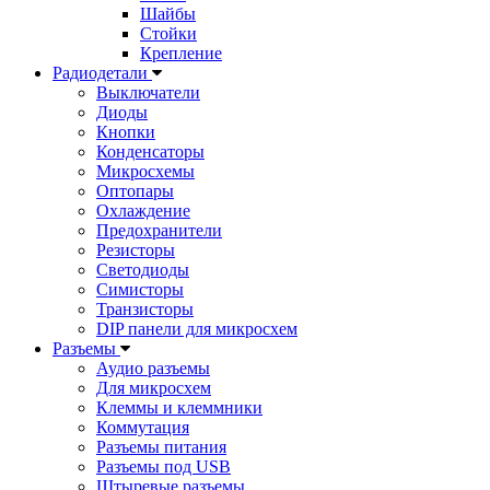
Шайбы
Стойки
Крепление
Радиодетали
Выключатели
Диоды
Кнопки
Конденсаторы
Микросхемы
Оптопары
Охлаждение
Предохранители
Резисторы
Светодиоды
Симисторы
Транзисторы
DIP панели для микросхем
Разъемы
Аудио разъемы
Для микросхем
Клеммы и клеммники
Коммутация
Разъемы питания
Разъемы под USB
Штыревые разъемы