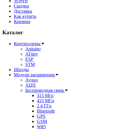
Услуги
Скидки
Доставка
Как купить
Корзина
Каталог
Контроллеры
Arduino
ATtiny
ESP
STM
Шилды
Модули расширения
Аудио
АЦП
Беспроводная связь
315 Мгц
433 МГц
2.4 ГГц
Bluetooth
GPS
GSM
WiFi