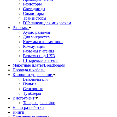
Резисторы
Светодиоды
Симисторы
Транзисторы
DIP панели для микросхем
Разъемы
Аудио разъемы
Для микросхем
Клеммы и клеммники
Коммутация
Разъемы питания
Разъемы под USB
Штыревые разъемы
Макетные платы/Breadboards
Провода и кабели
Кнопки и управление
Выключатели
Пульты
Сенсорные
Тумблеры
Инструмент
Товары для пайки
Наши разработки
Книги
Популярные товары