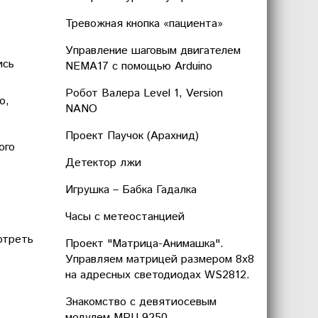
Тревожная кнопка «пациента»
Управление шаговым двигателем
ись
NEMA17 с помощью Arduino
Робот Валера Level 1, Version
о,
NANO
Проект Паучок (Арахнид)
ого
Детектор лжи
Игрушка – Бабка Гадалка
Часы с метеостанцией
отреть
Проект "Матрица-Анимашка".
Управляем матрицей размером 8х8
на адресных светодиодах WS2812.
Знакомство с девятиосевым
модулем MPU 9250.