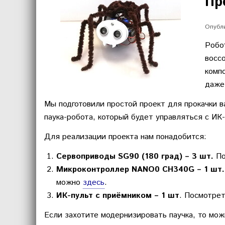
Пр
Опубли
Робо
восс
комп
даже
Мы подготовили простой проект для прокачки 
паука-робота, который будет управляться с ИК-
Для реализации проекта нам понадобится:
Сервоприводы SG90 (180 град) – 3 шт.
По
Микроконтроллер
NANO
0
CH
340
G
– 1 шт
можно
здесь
.
ИК-пульт с приёмником – 1 шт
. Посмотре
Если захотите модернизировать паучка, то можн