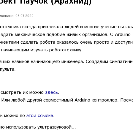
оект Паучок (Арахнид)
ковано: 08.07.2022
тотехника всегда привлекала людей и многие ученые пытал
оздать механическое подобие живых организмов. С Arduino
онентами сделать робота оказалось очень просто и доступн
 начинающим изучать робототехнику.
ваших навыков начинающего инженера. Создадим симпатичн
пульта.
смотреть их можно
здесь
.
.
Или любой другой совместимый Arduino контроллер. Посм
ть можно по
этой ссылке
.
о использовать ультразвуковой...