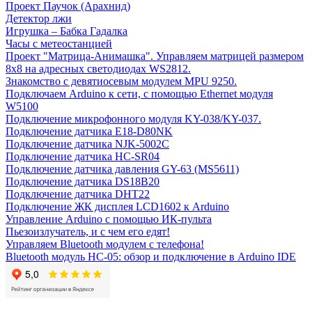
Проект Паучок (Арахнид)
Детектор лжи
Игрушка – Бабка Гадалка
Часы с метеостанцией
Проект "Матрица-Анимашка". Управляем матрицей размером
8х8 на адресных светодиодах WS2812.
Знакомство с девятиосевым модулем MPU 9250.
Подключаем Arduino к сети, с помощью Ethernet модуля
W5100
Подключение микрофонного модуля KY-038/KY-037.
Подключение датчика E18-D80NK
Подключение датчика NJK-5002C
Подключение датчика HC-SR04
Подключение датчика давления GY-63 (MS5611)
Подключение датчика DS18B20
Подключение датчика DHT22
Подключение ЖК дисплея LCD1602 к Arduino
Управление Arduino с помощью ИК-пульта
Пьезоизлучатель, и с чем его едят!
Управляем Bluetooth модулем с телефона!
Bluetooth модуль HC-05: обзор и подключение в Arduino IDE