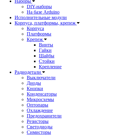
Наборы
DIY-наборы
На базе Arduino
Исполнительные модули
Корпуса, платформы, крепеж
Корпуса
Платформы
Крепеж
Винты
Гайки
Шайбы
Стойки
Крепление
Радиодетали
Выключатели
Диоды
Кнопки
Конденсаторы
Микросхемы
Оптопары
Охлаждение
Предохранители
Резисторы
Светодиоды
Симисторы