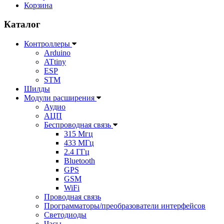
Корзина
Каталог
Контроллеры
Arduino
ATtiny
ESP
STM
Шилды
Модули расширения
Аудио
АЦП
Беспроводная связь
315 Мгц
433 МГц
2.4 ГГц
Bluetooth
GPS
GSM
WiFi
Проводная связь
Программаторы/преобразователи интерфейсов
Светодиоды
Часы