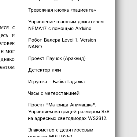
Тревожная кнопка «пациента»
Управление шаговым двигателем
мся с
NEMA17 с помощью Arduino
десь и
Робот Валера Level 1, Version
еловек
NANO
он мог
Проект Паучок (Арахнид)
днако
иентом
Детектор лжи
Игрушка – Бабка Гадалка
Часы с метеостанцией
Проект "Матрица-Анимашка".
Управляем матрицей размером 8х8
на адресных светодиодах WS2812.
Знакомство с девятиосевым
модулем MPU 9250.