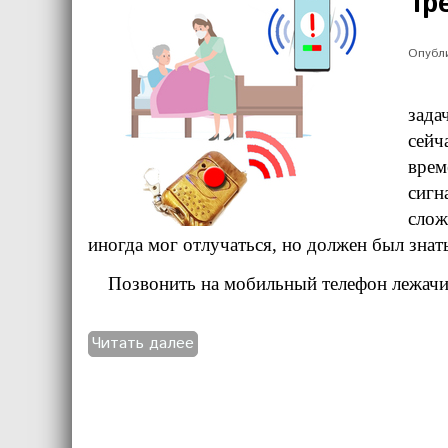
Тр
Опубли
Жиз
зада
сейч
врем
сиг
слож
иногда мог отлучаться, но должен был знат
Позвонить на мобильный телефон лежачий 
Читать далее