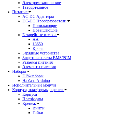
Электромеханическое
Твердотельное
Питание
AC-DC Адаптеры
DC-DC Преобразователи
Понижающие
Повышающие
Батарейные отсеки
AA
18650
Крона
Зарядные устройства
Защитные платы BMS/PCM
Разъемы питания
Элементы питания
Наборы
DIY-наборы
На базе Arduino
Исполнительные модули
Корпуса, платформы, крепеж
Корпуса
Платформы
Крепеж
Винты
Гайки