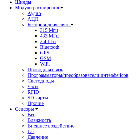
Шилды
Модули расширения
Аудио
АЦП
Беспроводная связь
315 Мгц
433 МГц
2.4 ГГц
Bluetooth
GPS
GSM
WiFi
Проводная связь
Программаторы/преобразователи интерфейсов
Светодиоды
Часы
RFID
SD карты
Прочие
Сенсоры
Вес
Влажность
Внешнее воздействие
Газ
Давление