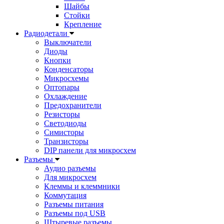
Шайбы
Стойки
Крепление
Радиодетали
Выключатели
Диоды
Кнопки
Конденсаторы
Микросхемы
Оптопары
Охлаждение
Предохранители
Резисторы
Светодиоды
Симисторы
Транзисторы
DIP панели для микросхем
Разъемы
Аудио разъемы
Для микросхем
Клеммы и клеммники
Коммутация
Разъемы питания
Разъемы под USB
Штыревые разъемы