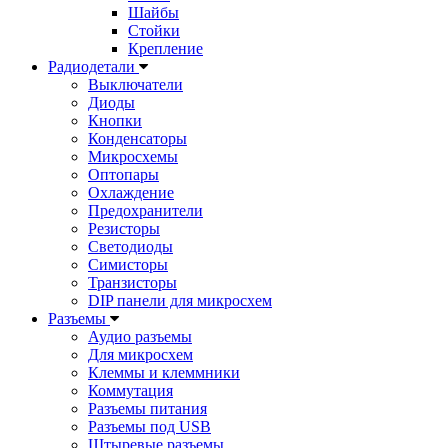
Шайбы
Стойки
Крепление
Радиодетали
Выключатели
Диоды
Кнопки
Конденсаторы
Микросхемы
Оптопары
Охлаждение
Предохранители
Резисторы
Светодиоды
Симисторы
Транзисторы
DIP панели для микросхем
Разъемы
Аудио разъемы
Для микросхем
Клеммы и клеммники
Коммутация
Разъемы питания
Разъемы под USB
Штыревые разъемы