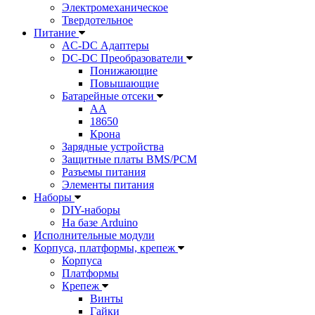
Электромеханическое
Твердотельное
Питание
AC-DC Адаптеры
DC-DC Преобразователи
Понижающие
Повышающие
Батарейные отсеки
AA
18650
Крона
Зарядные устройства
Защитные платы BMS/PCM
Разъемы питания
Элементы питания
Наборы
DIY-наборы
На базе Arduino
Исполнительные модули
Корпуса, платформы, крепеж
Корпуса
Платформы
Крепеж
Винты
Гайки