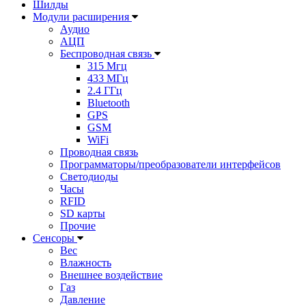
Шилды
Модули расширения
Аудио
АЦП
Беспроводная связь
315 Мгц
433 МГц
2.4 ГГц
Bluetooth
GPS
GSM
WiFi
Проводная связь
Программаторы/преобразователи интерфейсов
Светодиоды
Часы
RFID
SD карты
Прочие
Сенсоры
Вес
Влажность
Внешнее воздействие
Газ
Давление