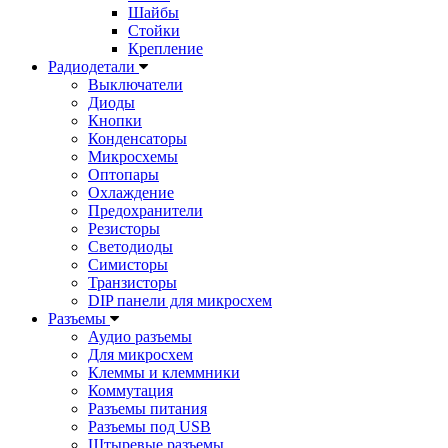
Шайбы
Стойки
Крепление
Радиодетали
Выключатели
Диоды
Кнопки
Конденсаторы
Микросхемы
Оптопары
Охлаждение
Предохранители
Резисторы
Светодиоды
Симисторы
Транзисторы
DIP панели для микросхем
Разъемы
Аудио разъемы
Для микросхем
Клеммы и клеммники
Коммутация
Разъемы питания
Разъемы под USB
Штыревые разъемы