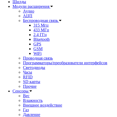
Шилды
Модули расширения
Аудио
АЦП
Беспроводная связь
315 Мгц
433 МГц
2.4 ГГц
Bluetooth
GPS
GSM
WiFi
Проводная связь
Программаторы/преобразователи интерфейсов
Светодиоды
Часы
RFID
SD карты
Прочие
Сенсоры
Вес
Влажность
Внешнее воздействие
Газ
Давление