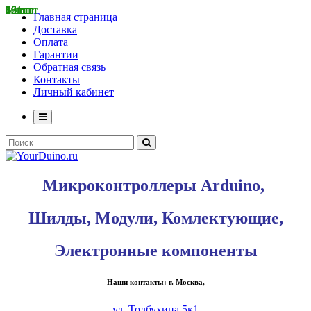
8 шт
10 шт
83 шт
65 шт
46 шт
231 шт
6 шт
10 шт
33 шт
20 шт
62 шт
39 шт
2 шт
Главная страница
Доставка
Оплата
Гарантии
Обратная связь
Контакты
Личный кабинет
Микроконтроллеры Arduino,
Шилды, Модули, Комлектующие,
Электронные компоненты
Наши контакты: г. Москва,
ул. Толбухина 5к1