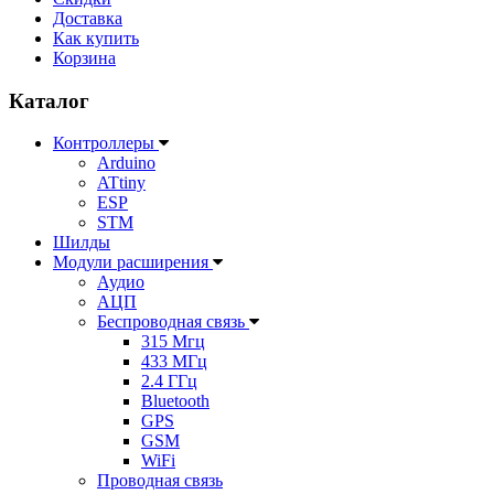
Доставка
Как купить
Корзина
Каталог
Контроллеры
Arduino
ATtiny
ESP
STM
Шилды
Модули расширения
Аудио
АЦП
Беспроводная связь
315 Мгц
433 МГц
2.4 ГГц
Bluetooth
GPS
GSM
WiFi
Проводная связь