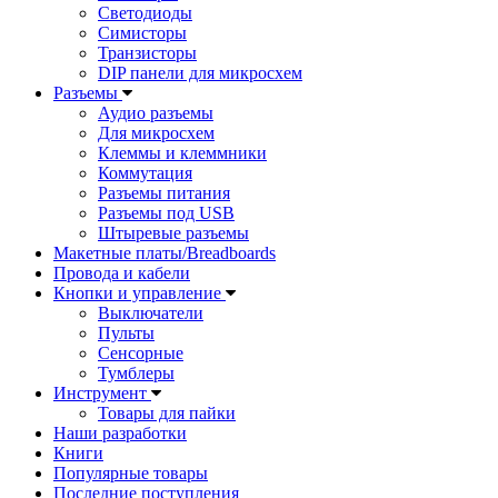
Светодиоды
Симисторы
Транзисторы
DIP панели для микросхем
Разъемы
Аудио разъемы
Для микросхем
Клеммы и клеммники
Коммутация
Разъемы питания
Разъемы под USB
Штыревые разъемы
Макетные платы/Breadboards
Провода и кабели
Кнопки и управление
Выключатели
Пульты
Сенсорные
Тумблеры
Инструмент
Товары для пайки
Наши разработки
Книги
Популярные товары
Последние поступления