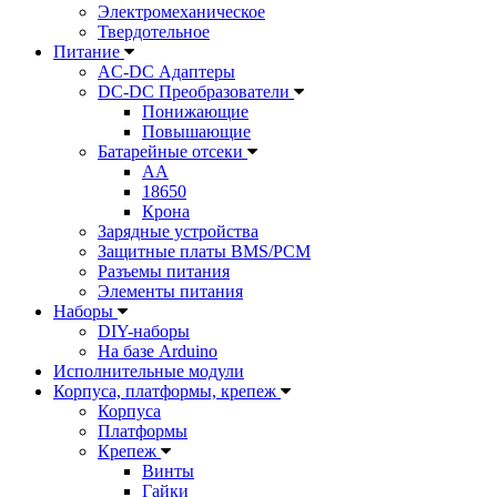
Электромеханическое
Твердотельное
Питание
AC-DC Адаптеры
DC-DC Преобразователи
Понижающие
Повышающие
Батарейные отсеки
AA
18650
Крона
Зарядные устройства
Защитные платы BMS/PCM
Разъемы питания
Элементы питания
Наборы
DIY-наборы
На базе Arduino
Исполнительные модули
Корпуса, платформы, крепеж
Корпуса
Платформы
Крепеж
Винты
Гайки