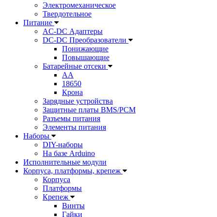
Электромеханическое
Твердотельное
Питание
AC-DC Адаптеры
DC-DC Преобразователи
Понижающие
Повышающие
Батарейные отсеки
AA
18650
Крона
Зарядные устройства
Защитные платы BMS/PCM
Разъемы питания
Элементы питания
Наборы
DIY-наборы
На базе Arduino
Исполнительные модули
Корпуса, платформы, крепеж
Корпуса
Платформы
Крепеж
Винты
Гайки