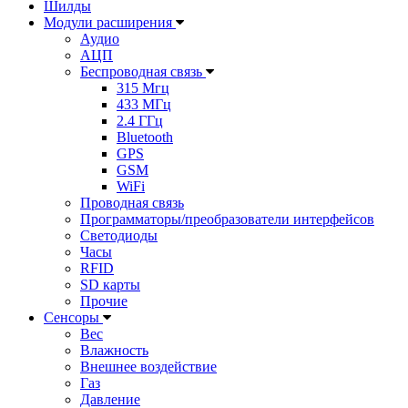
Шилды
Модули расширения
Аудио
АЦП
Беспроводная связь
315 Мгц
433 МГц
2.4 ГГц
Bluetooth
GPS
GSM
WiFi
Проводная связь
Программаторы/преобразователи интерфейсов
Светодиоды
Часы
RFID
SD карты
Прочие
Сенсоры
Вес
Влажность
Внешнее воздействие
Газ
Давление