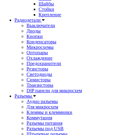
Шайбы
Стойки
Крепление
Радиодетали
Выключатели
Диоды
Кнопки
Конденсаторы
Микросхемы
Оптопары
Охлаждение
Предохранители
Резисторы
Светодиоды
Симисторы
Транзисторы
DIP панели для микросхем
Разъемы
Аудио разъемы
Для микросхем
Клеммы и клеммники
Коммутация
Разъемы питания
Разъемы под USB
Штыревые разъемы