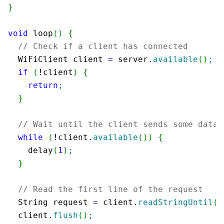
}
void
 loop
(
)
{
// Check if a client has connected
  WiFiClient client 
=
 server.
available
(
)
;
if
(
!
client
)
{
return
;
}
// Wait until the client sends some data
while
(
!
client.
available
(
)
)
{
    delay
(
1
)
;
}
// Read the first line of the request
  String request 
=
 client.
readStringUntil
(
'
  client.
flush
(
)
;