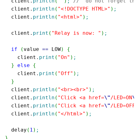
  client.
println
(
""
)
;
//  do not forget thi
  client.
println
(
"<!DOCTYPE HTML>"
)
;
  client.
println
(
"<html>"
)
;
  client.
print
(
"Relay is now: "
)
;
if
(
value 
==
 LOW
)
{
    client.
print
(
"On"
)
;
}
else
{
    client.
print
(
"Off"
)
;
}
  client.
println
(
"<br><br>"
)
;
  client.
println
(
"Click <a href=
\"
/LED=ON
\"
  client.
println
(
"Click <a href=
\"
/LED=OFF
\
  client.
println
(
"</html>"
)
;
  delay
(
1
)
;
}