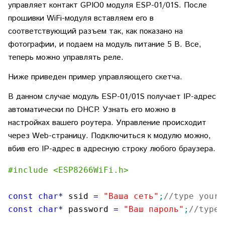
управляет контакт GPIO0 модуля ESP-01/01S. После
прошивки WiFi-модуля вставляем его в
соответствующий разъем так, как показано на
фотографии, и подаем на модуль питание 5 В. Все,
теперь можно управлять реле.
Ниже приведен пример управляющего скетча.
В данном случае модуль ESP-01/01S получает IP-адрес
автоматически по DHCP. Узнать его можно в
настройках вашего роутера. Управление происходит
через Web-страницу. Подключиться к модулю можно,
вбив его IP-адрес в адресную строку любого браузера.
#include <ESP8266WiFi.h>
const
char
*
 ssid 
=
"Ваша сеть"
;
//type your 
const
char
*
 password 
=
"Ваш пароль"
;
//type 