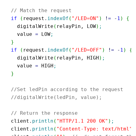
// Match the request
if
(
request.
indexOf
(
"/LED=ON"
)
!
=
-
1
)
{
    digitalWrite
(
relayPin, LOW
)
;
    value 
=
 LOW
;
}
if
(
request.
indexOf
(
"/LED=OFF"
)
!
=
-
1
)
{
    digitalWrite
(
relayPin, HIGH
)
;
    value 
=
 HIGH
;
}
//Set ledPin according to the request
//digitalWrite(ledPin, value);
// Return the response
  client.
println
(
"HTTP/1.1 200 OK"
)
;
  client.
println
(
"Content-Type: text/html"
)