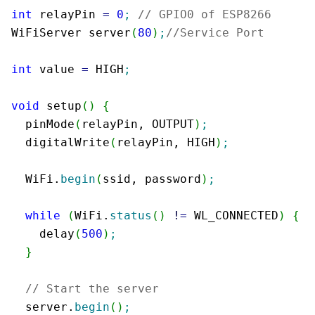
int
 relayPin 
=
0
;
// GPIO0 of ESP8266
WiFiServer server
(
80
)
;
//Service Port
int
 value 
=
 HIGH
;
void
 setup
(
)
{
  pinMode
(
relayPin, OUTPUT
)
;
  digitalWrite
(
relayPin, HIGH
)
;
  WiFi.
begin
(
ssid, password
)
;
while
(
WiFi.
status
(
)
!
=
 WL_CONNECTED
)
{
    delay
(
500
)
;
}
// Start the server
  server.
begin
(
)
;