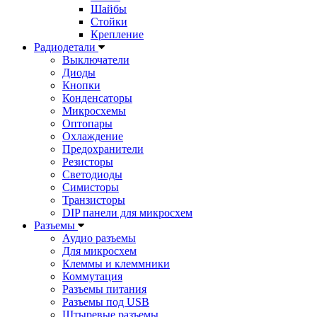
Шайбы
Стойки
Крепление
Радиодетали
Выключатели
Диоды
Кнопки
Конденсаторы
Микросхемы
Оптопары
Охлаждение
Предохранители
Резисторы
Светодиоды
Симисторы
Транзисторы
DIP панели для микросхем
Разъемы
Аудио разъемы
Для микросхем
Клеммы и клеммники
Коммутация
Разъемы питания
Разъемы под USB
Штыревые разъемы