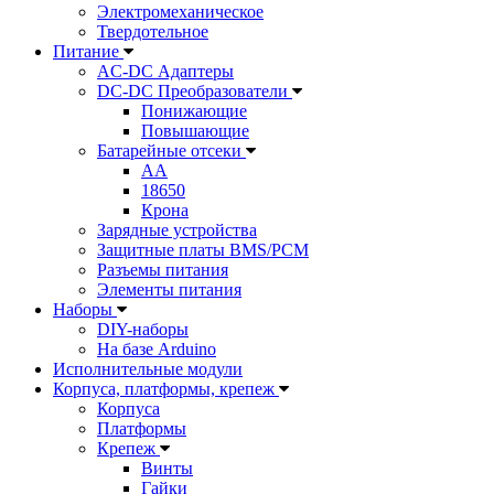
Электромеханическое
Твердотельное
Питание
AC-DC Адаптеры
DC-DC Преобразователи
Понижающие
Повышающие
Батарейные отсеки
AA
18650
Крона
Зарядные устройства
Защитные платы BMS/PCM
Разъемы питания
Элементы питания
Наборы
DIY-наборы
На базе Arduino
Исполнительные модули
Корпуса, платформы, крепеж
Корпуса
Платформы
Крепеж
Винты
Гайки