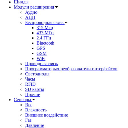
Шилды
Модули расширения
Аудио
АЦП
Беспроводная связь
315 Мгц
433 МГц
2.4 ГГц
Bluetooth
GPS
GSM
WiFi
Проводная связь
Программаторы/преобразователи интерфейсов
Светодиоды
Часы
RFID
SD карты
Прочие
Сенсоры
Вес
Влажность
Внешнее воздействие
Газ
Давление