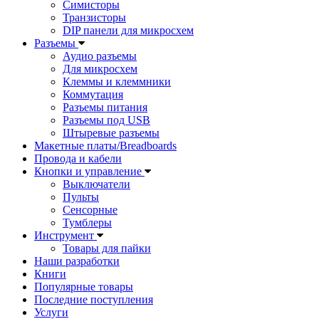
Симисторы
Транзисторы
DIP панели для микросхем
Разъемы
Аудио разъемы
Для микросхем
Клеммы и клеммники
Коммутация
Разъемы питания
Разъемы под USB
Штыревые разъемы
Макетные платы/Breadboards
Провода и кабели
Кнопки и управление
Выключатели
Пульты
Сенсорные
Тумблеры
Инструмент
Товары для пайки
Наши разработки
Книги
Популярные товары
Последние поступления
Услуги