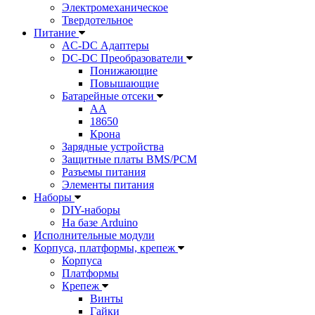
Электромеханическое
Твердотельное
Питание
AC-DC Адаптеры
DC-DC Преобразователи
Понижающие
Повышающие
Батарейные отсеки
AA
18650
Крона
Зарядные устройства
Защитные платы BMS/PCM
Разъемы питания
Элементы питания
Наборы
DIY-наборы
На базе Arduino
Исполнительные модули
Корпуса, платформы, крепеж
Корпуса
Платформы
Крепеж
Винты
Гайки