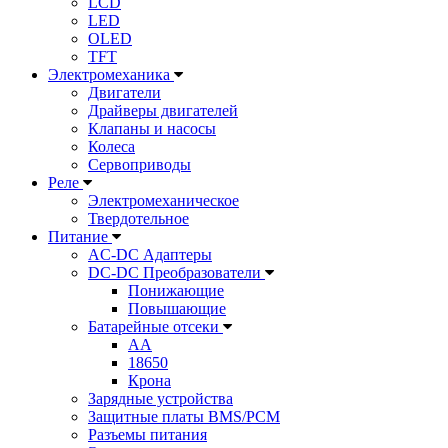
LCD
LED
OLED
TFT
Электромеханика
Двигатели
Драйверы двигателей
Клапаны и насосы
Колеса
Сервоприводы
Реле
Электромеханическое
Твердотельное
Питание
AC-DC Адаптеры
DC-DC Преобразователи
Понижающие
Повышающие
Батарейные отсеки
AA
18650
Крона
Зарядные устройства
Защитные платы BMS/PCM
Разъемы питания