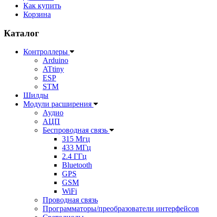
Как купить
Корзина
Каталог
Контроллеры
Arduino
ATtiny
ESP
STM
Шилды
Модули расширения
Аудио
АЦП
Беспроводная связь
315 Мгц
433 МГц
2.4 ГГц
Bluetooth
GPS
GSM
WiFi
Проводная связь
Программаторы/преобразователи интерфейсов