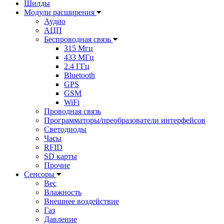
Шилды
Модули расширения
Аудио
АЦП
Беспроводная связь
315 Мгц
433 МГц
2.4 ГГц
Bluetooth
GPS
GSM
WiFi
Проводная связь
Программаторы/преобразователи интерфейсов
Светодиоды
Часы
RFID
SD карты
Прочие
Сенсоры
Вес
Влажность
Внешнее воздействие
Газ
Давление