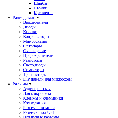
Шайбы
Стойки
Крепление
Радиодетали
Выключатели
Диоды
Кнопки
Конденсаторы
Микросхемы
Оптопары
Охлаждение
Предохранители
Резисторы
Светодиоды
Симисторы
Транзисторы
DIP панели для микросхем
Разъемы
Аудио разъемы
Для микросхем
Клеммы и клеммники
Коммутация
Разъемы питания
Разъемы под USB
Штыревые разъемы