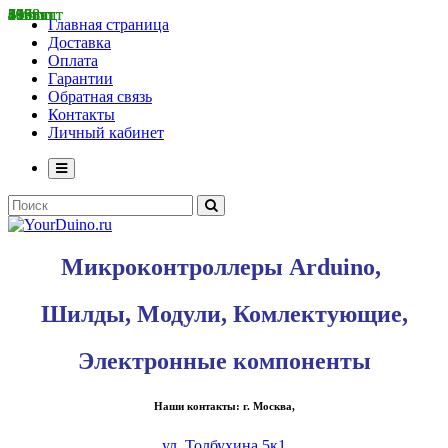
559 шт
3558 шт
8 шт
217 шт
1 шт
83 шт
415 шт
20 шт
39 шт
55 шт
516 шт
60 шт
28 шт
7 шт
198 шт
559 шт
3558 шт
40 шт
Главная страница
Доставка
Оплата
Гарантии
Обратная связь
Контакты
Личный кабинет
Микроконтроллеры Arduino,
Шилды, Модули, Комлектующие,
Электронные компоненты
Наши контакты: г. Москва,
ул. Толбухина 5к1