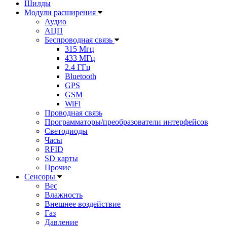
Шилды
Модули расширения
Аудио
АЦП
Беспроводная связь
315 Мгц
433 МГц
2.4 ГГц
Bluetooth
GPS
GSM
WiFi
Проводная связь
Программаторы/преобразователи интерфейсов
Светодиоды
Часы
RFID
SD карты
Прочие
Сенсоры
Вес
Влажность
Внешнее воздействие
Газ
Давление