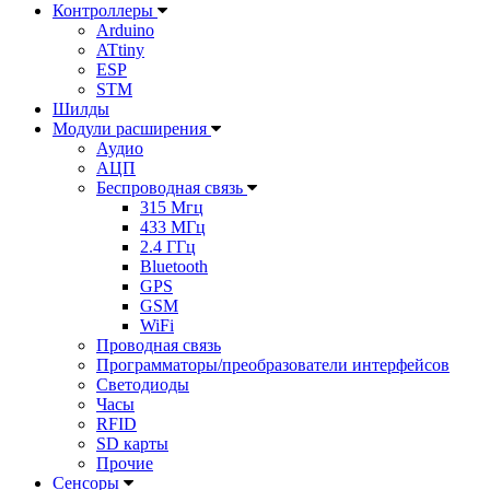
Контроллеры
Arduino
ATtiny
ESP
STM
Шилды
Модули расширения
Аудио
АЦП
Беспроводная связь
315 Мгц
433 МГц
2.4 ГГц
Bluetooth
GPS
GSM
WiFi
Проводная связь
Программаторы/преобразователи интерфейсов
Светодиоды
Часы
RFID
SD карты
Прочие
Сенсоры