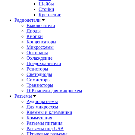
Шайбы
Стойки
Крепление
Радиодетали
Выключатели
Диоды
Кнопки
Конденсаторы
Микросхемы
Оптопары
Охлаждение
Предохранители
Резисторы
Светодиоды
Симисторы
Транзисторы
DIP панели для микросхем
Разъемы
Аудио разъемы
Для микросхем
Клеммы и клеммники
Коммутация
Разъемы питания
Разъемы под USB
Штыревые разъемы