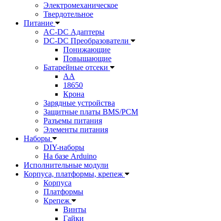
Электромеханическое
Твердотельное
Питание
AC-DC Адаптеры
DC-DC Преобразователи
Понижающие
Повышающие
Батарейные отсеки
AA
18650
Крона
Зарядные устройства
Защитные платы BMS/PCM
Разъемы питания
Элементы питания
Наборы
DIY-наборы
На базе Arduino
Исполнительные модули
Корпуса, платформы, крепеж
Корпуса
Платформы
Крепеж
Винты
Гайки