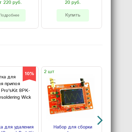
т 220 руб.
20 руб.
84
Купить
К
Подробнее
2 шт
28 шт
10%
а для удаления
Набор для сборки
Кусачки б