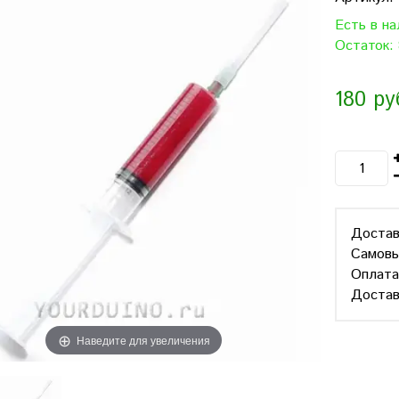
Есть в н
Остаток: 
180 ру
Достав
Самов
Оплат
Достав
Наведите для увеличения