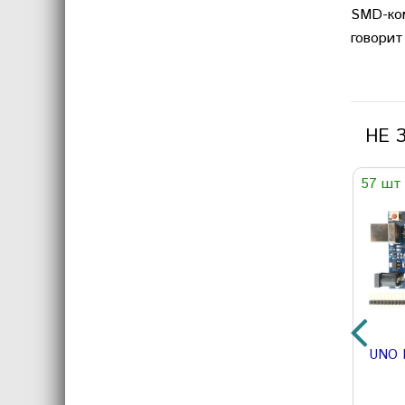
SMD-ком
говорит
НЕ 
57 шт
UNO 