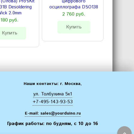
(Олова) Pro'sKit
цифрового
170 (анал
31B Desoldering
осциллографа DSO138
ick 2.0mm
2 760 руб.
30
180 руб.
Купить
К
Купить
Наши контакты: г. Москва,
ул. Толбухина 5к1
+7-495-143-93-53
E-mail:
sales@yourduino.ru
График работы: по будням, с 10 до 16