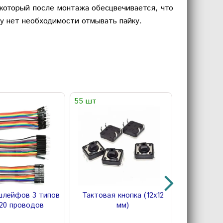
который после монтажа обесцвечивается, что
му нет необходимости отмывать пайку.
55 шт
7 шт
шлейфов 3 типов
Тактовая кнопка (12х12
Зажим
20 проводов
мм)
"Третья 