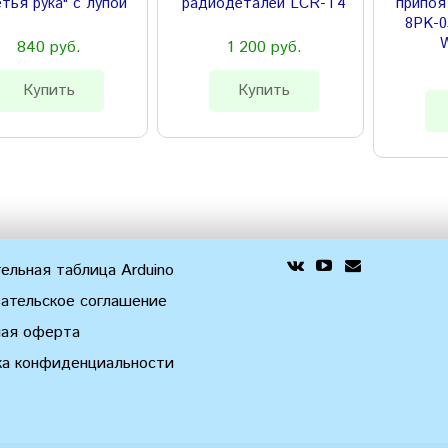
етья рука" с лупой
радиодеталей LCR-T4
припоя 
8PK-0
W
840 руб.
1 200 руб.
Купить
Купить
ельная таблица Arduino
ательское соглашение
ная оферта
ка конфиденциальности