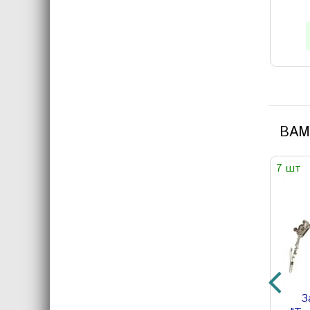
ВАМ
7 шт
З