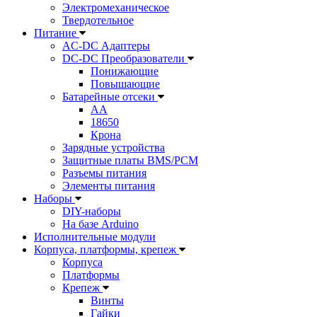
Электромеханическое
Твердотельное
Питание
AC-DC Адаптеры
DC-DC Преобразователи
Понижающие
Повышающие
Батарейные отсеки
AA
18650
Крона
Зарядные устройства
Защитные платы BMS/PCM
Разъемы питания
Элементы питания
Наборы
DIY-наборы
На базе Arduino
Исполнительные модули
Корпуса, платформы, крепеж
Корпуса
Платформы
Крепеж
Винты
Гайки