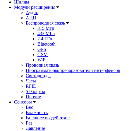
Шилды
Модули расширения
Аудио
АЦП
Беспроводная связь
315 Мгц
433 МГц
2.4 ГГц
Bluetooth
GPS
GSM
WiFi
Проводная связь
Программаторы/преобразователи интерфейсов
Светодиоды
Часы
RFID
SD карты
Прочие
Сенсоры
Вес
Влажность
Внешнее воздействие
Газ
Давление