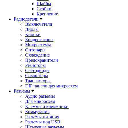
Шайбы
Стойки
Крепление
Радиодетали
Выключатели
Диоды
Кнопки
Конденсаторы
Микросхемы
Оптопары
Охлаждение
Предохранители
Резисторы
Светодиоды
Симисторы
Транзисторы
DIP панели для микросхем
Разъемы
Аудио разъемы
Для микросхем
Клеммы и клеммники
Коммутация
Разъемы питания
Разъемы под USB
Штыревые разъемы