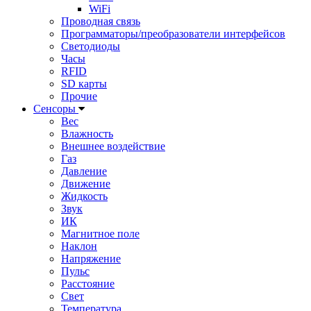
WiFi
Проводная связь
Программаторы/преобразователи интерфейсов
Светодиоды
Часы
RFID
SD карты
Прочие
Сенсоры
Вес
Влажность
Внешнее воздействие
Газ
Давление
Движение
Жидкость
Звук
ИК
Магнитное поле
Наклон
Напряжение
Пульс
Расстояние
Свет
Температура