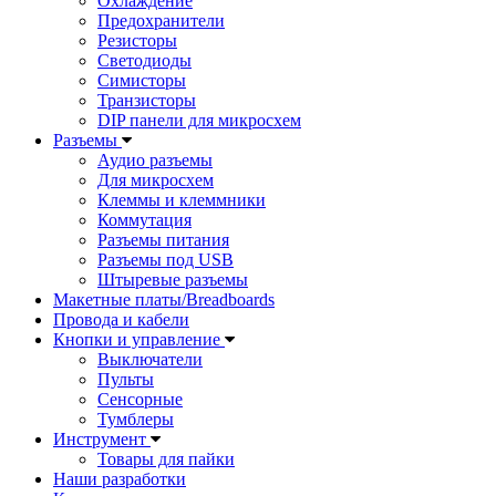
Охлаждение
Предохранители
Резисторы
Светодиоды
Симисторы
Транзисторы
DIP панели для микросхем
Разъемы
Аудио разъемы
Для микросхем
Клеммы и клеммники
Коммутация
Разъемы питания
Разъемы под USB
Штыревые разъемы
Макетные платы/Breadboards
Провода и кабели
Кнопки и управление
Выключатели
Пульты
Сенсорные
Тумблеры
Инструмент
Товары для пайки
Наши разработки