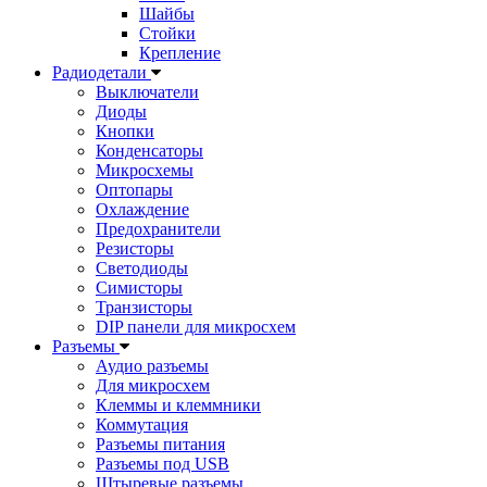
Шайбы
Стойки
Крепление
Радиодетали
Выключатели
Диоды
Кнопки
Конденсаторы
Микросхемы
Оптопары
Охлаждение
Предохранители
Резисторы
Светодиоды
Симисторы
Транзисторы
DIP панели для микросхем
Разъемы
Аудио разъемы
Для микросхем
Клеммы и клеммники
Коммутация
Разъемы питания
Разъемы под USB
Штыревые разъемы