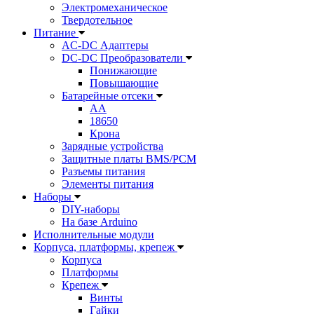
Электромеханическое
Твердотельное
Питание
AC-DC Адаптеры
DC-DC Преобразователи
Понижающие
Повышающие
Батарейные отсеки
AA
18650
Крона
Зарядные устройства
Защитные платы BMS/PCM
Разъемы питания
Элементы питания
Наборы
DIY-наборы
На базе Arduino
Исполнительные модули
Корпуса, платформы, крепеж
Корпуса
Платформы
Крепеж
Винты
Гайки