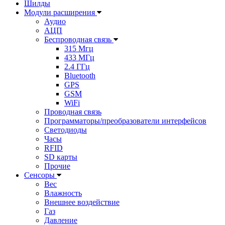
Шилды
Модули расширения
Аудио
АЦП
Беспроводная связь
315 Мгц
433 МГц
2.4 ГГц
Bluetooth
GPS
GSM
WiFi
Проводная связь
Программаторы/преобразователи интерфейсов
Светодиоды
Часы
RFID
SD карты
Прочие
Сенсоры
Вес
Влажность
Внешнее воздействие
Газ
Давление