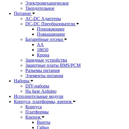
Электромеханическое
Твердотельное
Питание
AC-DC Адаптеры
DC-DC Преобразователи
Понижающие
Повышающие
Батарейные отсеки
AA
18650
Крона
Зарядные устройства
Защитные платы BMS/PCM
Разъемы питания
Элементы питания
Наборы
DIY-наборы
На базе Arduino
Исполнительные модули
Корпуса, платформы, крепеж
Корпуса
Платформы
Крепеж
Винты
Гайки