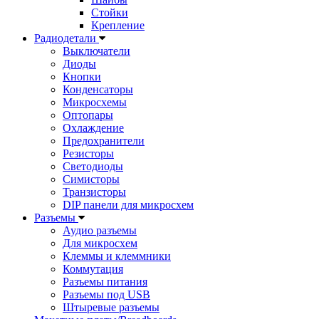
Стойки
Крепление
Радиодетали
Выключатели
Диоды
Кнопки
Конденсаторы
Микросхемы
Оптопары
Охлаждение
Предохранители
Резисторы
Светодиоды
Симисторы
Транзисторы
DIP панели для микросхем
Разъемы
Аудио разъемы
Для микросхем
Клеммы и клеммники
Коммутация
Разъемы питания
Разъемы под USB
Штыревые разъемы