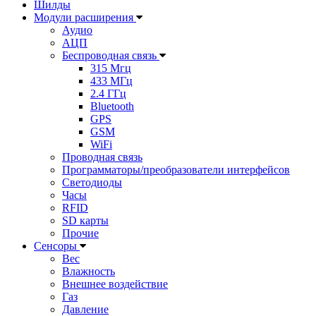
Шилды
Модули расширения
Аудио
АЦП
Беспроводная связь
315 Мгц
433 МГц
2.4 ГГц
Bluetooth
GPS
GSM
WiFi
Проводная связь
Программаторы/преобразователи интерфейсов
Светодиоды
Часы
RFID
SD карты
Прочие
Сенсоры
Вес
Влажность
Внешнее воздействие
Газ
Давление