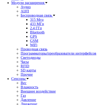
Модули расширения
Аудио
АЦП
Беспроводная связь
315 Мгц
433 МГц
2.4 ГГц
Bluetooth
GPS
GSM
WiFi
Проводная связь
Программаторы/преобразователи интерфейсов
Светодиоды
Часы
RFID
SD карты
Прочие
Сенсоры
Вес
Влажность
Внешнее воздействие
Газ
Давление
Движение