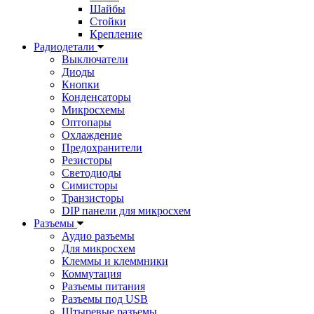
Шайбы
Стойки
Крепление
Радиодетали
Выключатели
Диоды
Кнопки
Конденсаторы
Микросхемы
Оптопары
Охлаждение
Предохранители
Резисторы
Светодиоды
Симисторы
Транзисторы
DIP панели для микросхем
Разъемы
Аудио разъемы
Для микросхем
Клеммы и клеммники
Коммутация
Разъемы питания
Разъемы под USB
Штыревые разъемы