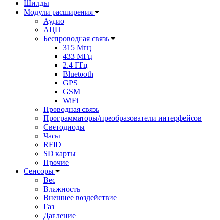
Шилды
Модули расширения
Аудио
АЦП
Беспроводная связь
315 Мгц
433 МГц
2.4 ГГц
Bluetooth
GPS
GSM
WiFi
Проводная связь
Программаторы/преобразователи интерфейсов
Светодиоды
Часы
RFID
SD карты
Прочие
Сенсоры
Вес
Влажность
Внешнее воздействие
Газ
Давление