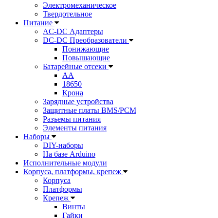
Электромеханическое
Твердотельное
Питание
AC-DC Адаптеры
DC-DC Преобразователи
Понижающие
Повышающие
Батарейные отсеки
AA
18650
Крона
Зарядные устройства
Защитные платы BMS/PCM
Разъемы питания
Элементы питания
Наборы
DIY-наборы
На базе Arduino
Исполнительные модули
Корпуса, платформы, крепеж
Корпуса
Платформы
Крепеж
Винты
Гайки