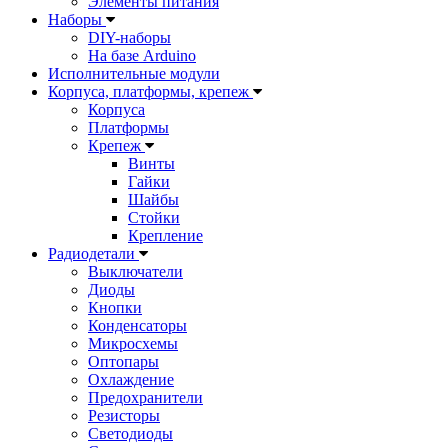
Элементы питания
Наборы
DIY-наборы
На базе Arduino
Исполнительные модули
Корпуса, платформы, крепеж
Корпуса
Платформы
Крепеж
Винты
Гайки
Шайбы
Стойки
Крепление
Радиодетали
Выключатели
Диоды
Кнопки
Конденсаторы
Микросхемы
Оптопары
Охлаждение
Предохранители
Резисторы
Светодиоды