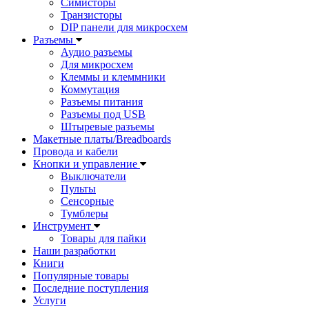
Симисторы
Транзисторы
DIP панели для микросхем
Разъемы
Аудио разъемы
Для микросхем
Клеммы и клеммники
Коммутация
Разъемы питания
Разъемы под USB
Штыревые разъемы
Макетные платы/Breadboards
Провода и кабели
Кнопки и управление
Выключатели
Пульты
Сенсорные
Тумблеры
Инструмент
Товары для пайки
Наши разработки
Книги
Популярные товары
Последние поступления
Услуги