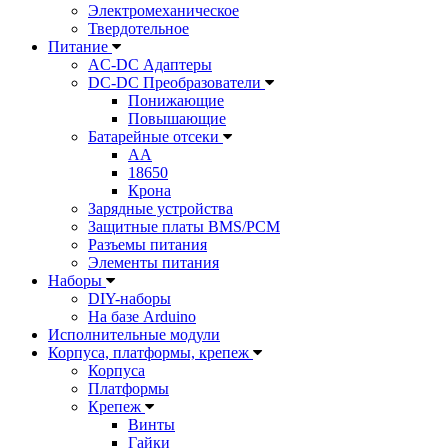
Электромеханическое
Твердотельное
Питание
AC-DC Адаптеры
DC-DC Преобразователи
Понижающие
Повышающие
Батарейные отсеки
AA
18650
Крона
Зарядные устройства
Защитные платы BMS/PCM
Разъемы питания
Элементы питания
Наборы
DIY-наборы
На базе Arduino
Исполнительные модули
Корпуса, платформы, крепеж
Корпуса
Платформы
Крепеж
Винты
Гайки