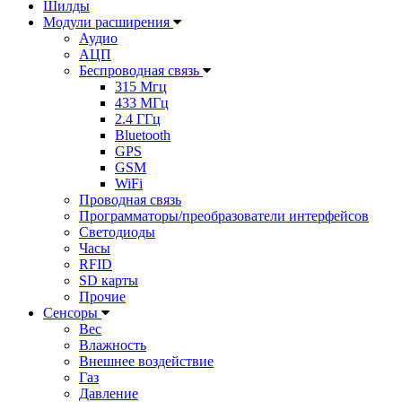
Шилды
Модули расширения
Аудио
АЦП
Беспроводная связь
315 Мгц
433 МГц
2.4 ГГц
Bluetooth
GPS
GSM
WiFi
Проводная связь
Программаторы/преобразователи интерфейсов
Светодиоды
Часы
RFID
SD карты
Прочие
Сенсоры
Вес
Влажность
Внешнее воздействие
Газ
Давление