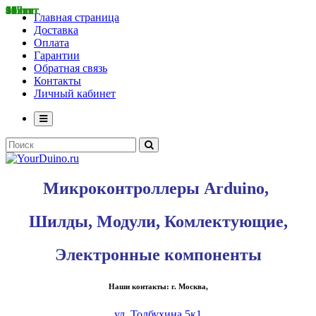
57 шт
89 шт
117 шт
68 шт
415 шт
11 шт
3 шт
19 шт
36 шт
122 шт
95 шт
52 шт
127 шт
86 шт
5 шт
189 шт
92 шт
Главная страница
Доставка
Оплата
Гарантии
Обратная связь
Контакты
Личный кабинет
Микроконтроллеры Arduino,
Шилды, Модули, Комлектующие,
Электронные компоненты
Наши контакты: г. Москва,
ул. Толбухина 5к1