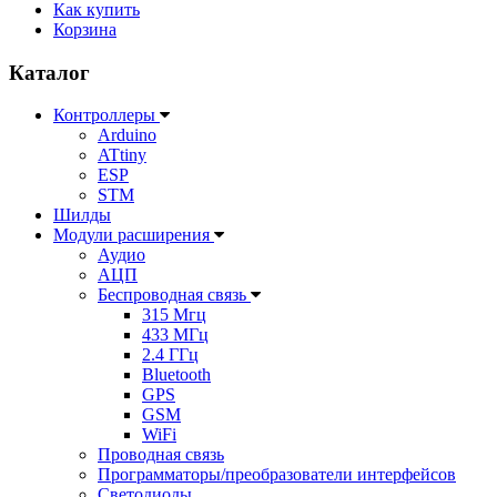
Как купить
Корзина
Каталог
Контроллеры
Arduino
ATtiny
ESP
STM
Шилды
Модули расширения
Аудио
АЦП
Беспроводная связь
315 Мгц
433 МГц
2.4 ГГц
Bluetooth
GPS
GSM
WiFi
Проводная связь
Программаторы/преобразователи интерфейсов
Светодиоды