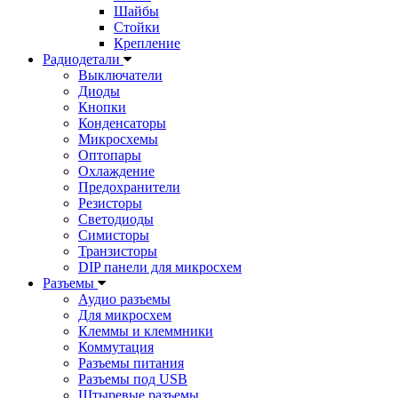
Шайбы
Стойки
Крепление
Радиодетали
Выключатели
Диоды
Кнопки
Конденсаторы
Микросхемы
Оптопары
Охлаждение
Предохранители
Резисторы
Светодиоды
Симисторы
Транзисторы
DIP панели для микросхем
Разъемы
Аудио разъемы
Для микросхем
Клеммы и клеммники
Коммутация
Разъемы питания
Разъемы под USB
Штыревые разъемы