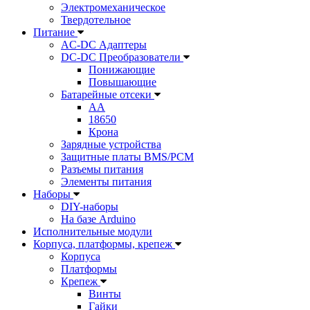
Электромеханическое
Твердотельное
Питание
AC-DC Адаптеры
DC-DC Преобразователи
Понижающие
Повышающие
Батарейные отсеки
AA
18650
Крона
Зарядные устройства
Защитные платы BMS/PCM
Разъемы питания
Элементы питания
Наборы
DIY-наборы
На базе Arduino
Исполнительные модули
Корпуса, платформы, крепеж
Корпуса
Платформы
Крепеж
Винты
Гайки