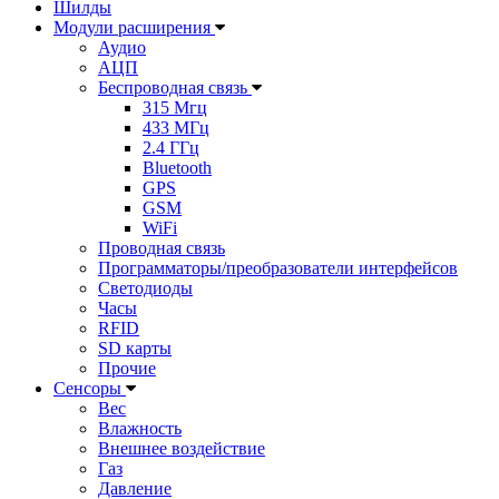
Шилды
Модули расширения
Аудио
АЦП
Беспроводная связь
315 Мгц
433 МГц
2.4 ГГц
Bluetooth
GPS
GSM
WiFi
Проводная связь
Программаторы/преобразователи интерфейсов
Светодиоды
Часы
RFID
SD карты
Прочие
Сенсоры
Вес
Влажность
Внешнее воздействие
Газ
Давление