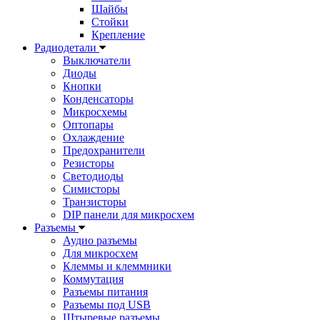
Шайбы
Стойки
Крепление
Радиодетали
Выключатели
Диоды
Кнопки
Конденсаторы
Микросхемы
Оптопары
Охлаждение
Предохранители
Резисторы
Светодиоды
Симисторы
Транзисторы
DIP панели для микросхем
Разъемы
Аудио разъемы
Для микросхем
Клеммы и клеммники
Коммутация
Разъемы питания
Разъемы под USB
Штыревые разъемы