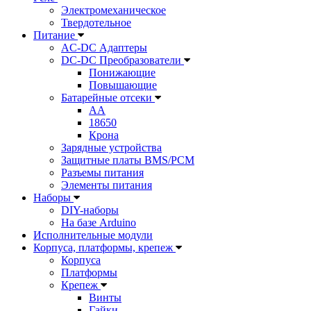
Электромеханическое
Твердотельное
Питание
AC-DC Адаптеры
DC-DC Преобразователи
Понижающие
Повышающие
Батарейные отсеки
AA
18650
Крона
Зарядные устройства
Защитные платы BMS/PCM
Разъемы питания
Элементы питания
Наборы
DIY-наборы
На базе Arduino
Исполнительные модули
Корпуса, платформы, крепеж
Корпуса
Платформы
Крепеж
Винты
Гайки