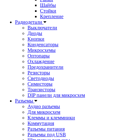
Шайбы
Стойки
Крепление
Радиодетали
Выключатели
Диоды
Кнопки
Конденсаторы
Микросхемы
Оптопары
Охлаждение
Предохранители
Резисторы
Светодиоды
Симисторы
Транзисторы
DIP панели для микросхем
Разъемы
Аудио разъемы
Для микросхем
Клеммы и клеммники
Коммутация
Разъемы питания
Разъемы под USB