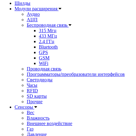
Шилды
Модули расширения
Аудио
АЦП
Беспроводная связь
315 Мгц
433 МГц
2.4 ГГц
Bluetooth
GPS
GSM
WiFi
Проводная связь
Программаторы/преобразователи интерфейсов
Светодиоды
Часы
RFID
SD карты
Прочие
Сенсоры
Вес
Влажность
Внешнее воздействие
Газ
Давление