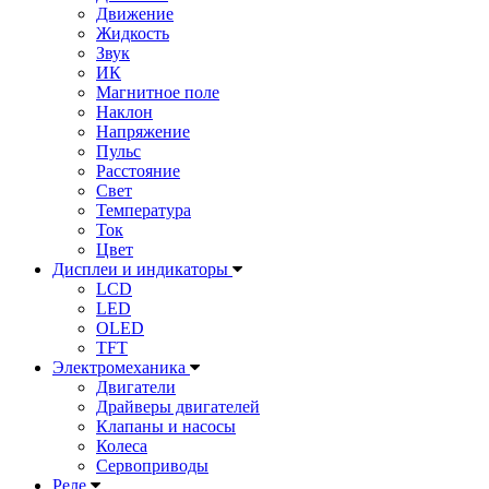
Движение
Жидкость
Звук
ИК
Магнитное поле
Наклон
Напряжение
Пульс
Расстояние
Свет
Температура
Ток
Цвет
Дисплеи и индикаторы
LCD
LED
OLED
TFT
Электромеханика
Двигатели
Драйверы двигателей
Клапаны и насосы
Колеса
Сервоприводы
Реле