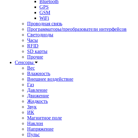
Bluetooth
GPS
GSM
WiFi
Проводная связь
Программаторы/преобразователи интерфейсов
Светодиоды
Часы
RFID
SD карты
Прочие
Сенсоры
Вес
Влажность
Внешнее воздействие
Газ
Давление
Движение
Жидкость
Звук
ИК
Магнитное поле
Наклон
Напряжение
Пульс