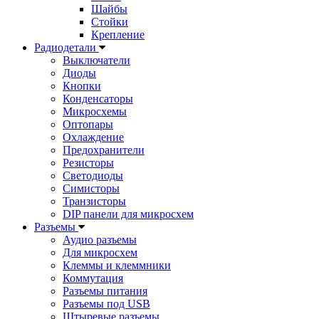
Шайбы
Стойки
Крепление
Радиодетали
Выключатели
Диоды
Кнопки
Конденсаторы
Микросхемы
Оптопары
Охлаждение
Предохранители
Резисторы
Светодиоды
Симисторы
Транзисторы
DIP панели для микросхем
Разъемы
Аудио разъемы
Для микросхем
Клеммы и клеммники
Коммутация
Разъемы питания
Разъемы под USB
Штыревые разъемы