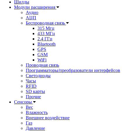
Шилды
Модули расширения
Аудио
АЦП
Беспроводная связь
315 Мгц
433 МГц
2.4 ГГц
Bluetooth
GPS
GSM
WiFi
Проводная связь
Программаторы/преобразователи интерфейсов
Светодиоды
Часы
RFID
SD карты
Прочие
Сенсоры
Вес
Влажность
Внешнее воздействие
Газ
Давление