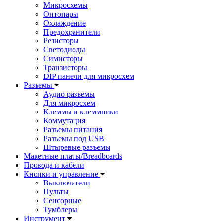
Микросхемы
Оптопары
Охлаждение
Предохранители
Резисторы
Светодиоды
Симисторы
Транзисторы
DIP панели для микросхем
Разъемы
Аудио разъемы
Для микросхем
Клеммы и клеммники
Коммутация
Разъемы питания
Разъемы под USB
Штыревые разъемы
Макетные платы/Breadboards
Провода и кабели
Кнопки и управление
Выключатели
Пульты
Сенсорные
Тумблеры
Инструмент