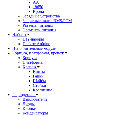
AA
18650
Крона
Зарядные устройства
Защитные платы BMS/PCM
Разъемы питания
Элементы питания
Наборы
DIY-наборы
На базе Arduino
Исполнительные модули
Корпуса, платформы, крепеж
Корпуса
Платформы
Крепеж
Винты
Гайки
Шайбы
Стойки
Крепление
Радиодетали
Выключатели
Диоды
Кнопки
Конденсаторы