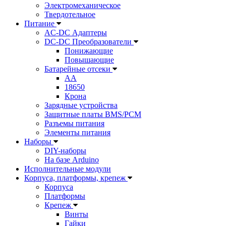
Электромеханическое
Твердотельное
Питание
AC-DC Адаптеры
DC-DC Преобразователи
Понижающие
Повышающие
Батарейные отсеки
AA
18650
Крона
Зарядные устройства
Защитные платы BMS/PCM
Разъемы питания
Элементы питания
Наборы
DIY-наборы
На базе Arduino
Исполнительные модули
Корпуса, платформы, крепеж
Корпуса
Платформы
Крепеж
Винты
Гайки