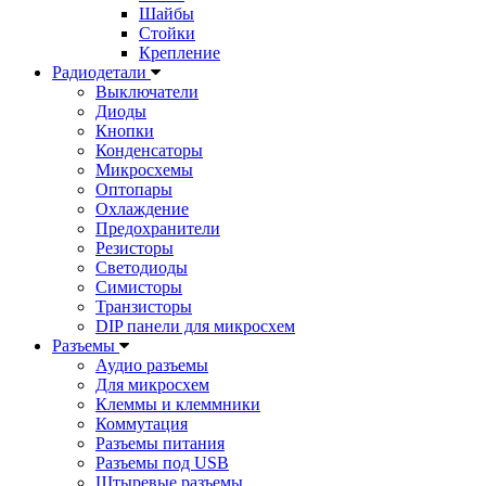
Шайбы
Стойки
Крепление
Радиодетали
Выключатели
Диоды
Кнопки
Конденсаторы
Микросхемы
Оптопары
Охлаждение
Предохранители
Резисторы
Светодиоды
Симисторы
Транзисторы
DIP панели для микросхем
Разъемы
Аудио разъемы
Для микросхем
Клеммы и клеммники
Коммутация
Разъемы питания
Разъемы под USB
Штыревые разъемы