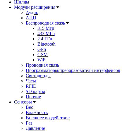
Шилды
Модули расширения
Аудио
АЦП
Беспроводная связь
315 Мгц
433 МГц
2.4 ГГц
Bluetooth
GPS
GSM
WiFi
Проводная связь
Программаторы/преобразователи интерфейсов
Светодиоды
Часы
RFID
SD карты
Прочие
Сенсоры
Вес
Влажность
Внешнее воздействие
Газ
Давление