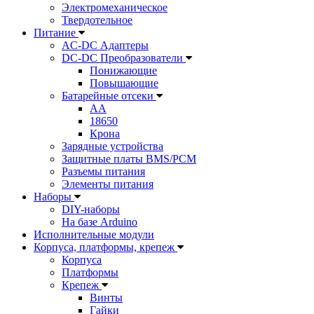
Электромеханическое
Твердотельное
Питание
AC-DC Адаптеры
DC-DC Преобразователи
Понижающие
Повышающие
Батарейные отсеки
AA
18650
Крона
Зарядные устройства
Защитные платы BMS/PCM
Разъемы питания
Элементы питания
Наборы
DIY-наборы
На базе Arduino
Исполнительные модули
Корпуса, платформы, крепеж
Корпуса
Платформы
Крепеж
Винты
Гайки