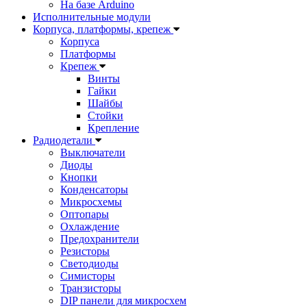
На базе Arduino
Исполнительные модули
Корпуса, платформы, крепеж
Корпуса
Платформы
Крепеж
Винты
Гайки
Шайбы
Стойки
Крепление
Радиодетали
Выключатели
Диоды
Кнопки
Конденсаторы
Микросхемы
Оптопары
Охлаждение
Предохранители
Резисторы
Светодиоды
Симисторы
Транзисторы
DIP панели для микросхем