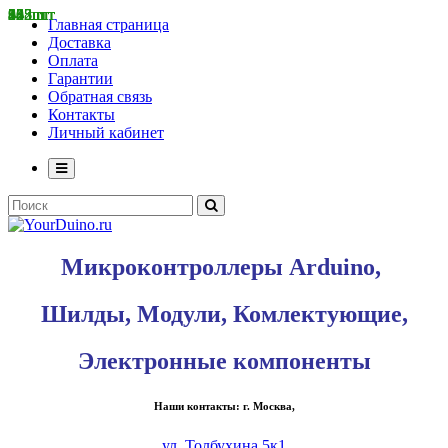
282 шт
338 шт
85 шт
142 шт
34 шт
12 шт
415 шт
185 шт
62 шт
36 шт
32 шт
90 шт
Главная страница
Доставка
Оплата
Гарантии
Обратная связь
Контакты
Личный кабинет
Микроконтроллеры Arduino,
Шилды, Модули, Комлектующие,
Электронные компоненты
Наши контакты: г. Москва,
ул. Толбухина 5к1