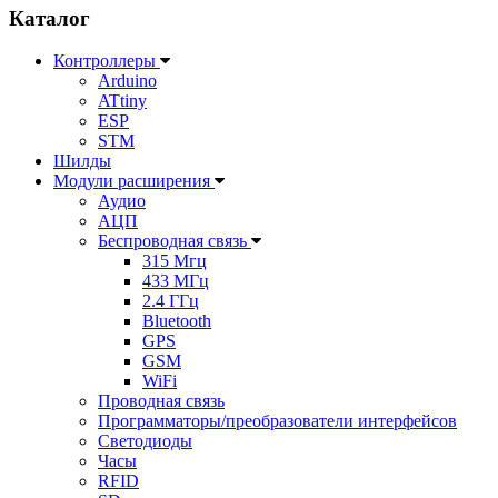
Каталог
Контроллеры
Arduino
ATtiny
ESP
STM
Шилды
Модули расширения
Аудио
АЦП
Беспроводная связь
315 Мгц
433 МГц
2.4 ГГц
Bluetooth
GPS
GSM
WiFi
Проводная связь
Программаторы/преобразователи интерфейсов
Светодиоды
Часы
RFID