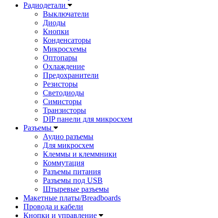
Радиодетали
Выключатели
Диоды
Кнопки
Конденсаторы
Микросхемы
Оптопары
Охлаждение
Предохранители
Резисторы
Светодиоды
Симисторы
Транзисторы
DIP панели для микросхем
Разъемы
Аудио разъемы
Для микросхем
Клеммы и клеммники
Коммутация
Разъемы питания
Разъемы под USB
Штыревые разъемы
Макетные платы/Breadboards
Провода и кабели
Кнопки и управление