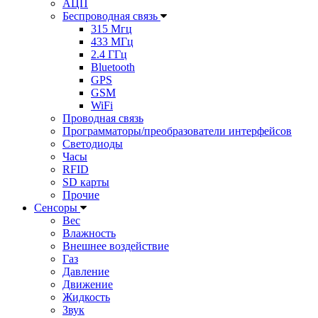
АЦП
Беспроводная связь
315 Мгц
433 МГц
2.4 ГГц
Bluetooth
GPS
GSM
WiFi
Проводная связь
Программаторы/преобразователи интерфейсов
Светодиоды
Часы
RFID
SD карты
Прочие
Сенсоры
Вес
Влажность
Внешнее воздействие
Газ
Давление
Движение
Жидкость
Звук