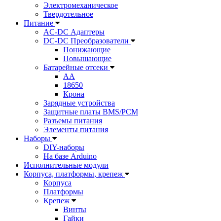
Электромеханическое
Твердотельное
Питание
AC-DC Адаптеры
DC-DC Преобразователи
Понижающие
Повышающие
Батарейные отсеки
AA
18650
Крона
Зарядные устройства
Защитные платы BMS/PCM
Разъемы питания
Элементы питания
Наборы
DIY-наборы
На базе Arduino
Исполнительные модули
Корпуса, платформы, крепеж
Корпуса
Платформы
Крепеж
Винты
Гайки