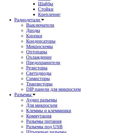
Шайбы
Стойки
Крепление
Радиодетали
Выключатели
Диоды
Кнопки
Конденсаторы
Микросхемы
Оптопары
Охлаждение
Предохранители
Резисторы
Светодиоды
Симисторы
Транзисторы
DIP панели для микросхем
Разъемы
Аудио разъемы
Для микросхем
Клеммы и клеммники
Коммутация
Разъемы питания
Разъемы под USB
Штыревые разъемы