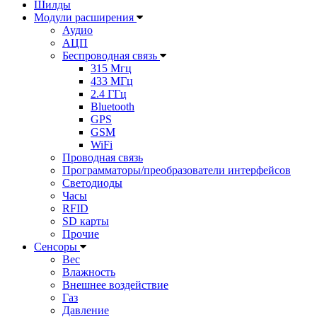
Шилды
Модули расширения
Аудио
АЦП
Беспроводная связь
315 Мгц
433 МГц
2.4 ГГц
Bluetooth
GPS
GSM
WiFi
Проводная связь
Программаторы/преобразователи интерфейсов
Светодиоды
Часы
RFID
SD карты
Прочие
Сенсоры
Вес
Влажность
Внешнее воздействие
Газ
Давление