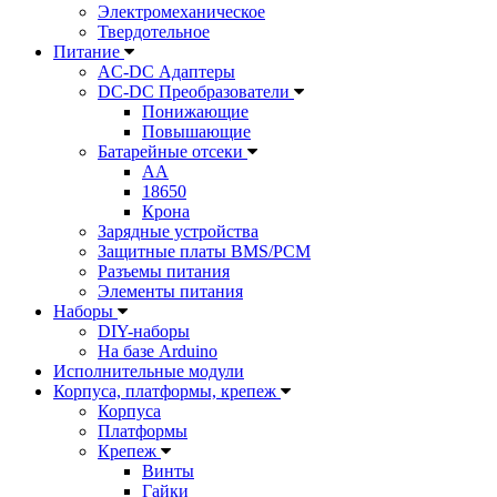
Электромеханическое
Твердотельное
Питание
AC-DC Адаптеры
DC-DC Преобразователи
Понижающие
Повышающие
Батарейные отсеки
AA
18650
Крона
Зарядные устройства
Защитные платы BMS/PCM
Разъемы питания
Элементы питания
Наборы
DIY-наборы
На базе Arduino
Исполнительные модули
Корпуса, платформы, крепеж
Корпуса
Платформы
Крепеж
Винты
Гайки