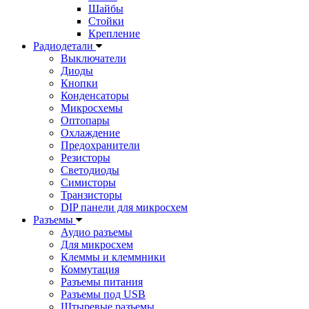
Шайбы
Стойки
Крепление
Радиодетали
Выключатели
Диоды
Кнопки
Конденсаторы
Микросхемы
Оптопары
Охлаждение
Предохранители
Резисторы
Светодиоды
Симисторы
Транзисторы
DIP панели для микросхем
Разъемы
Аудио разъемы
Для микросхем
Клеммы и клеммники
Коммутация
Разъемы питания
Разъемы под USB
Штыревые разъемы