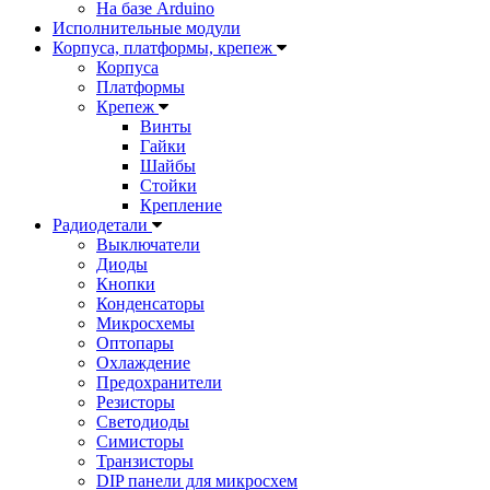
На базе Arduino
Исполнительные модули
Корпуса, платформы, крепеж
Корпуса
Платформы
Крепеж
Винты
Гайки
Шайбы
Стойки
Крепление
Радиодетали
Выключатели
Диоды
Кнопки
Конденсаторы
Микросхемы
Оптопары
Охлаждение
Предохранители
Резисторы
Светодиоды
Симисторы
Транзисторы
DIP панели для микросхем