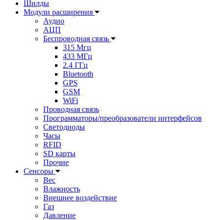
Шилды
Модули расширения
Аудио
АЦП
Беспроводная связь
315 Мгц
433 МГц
2.4 ГГц
Bluetooth
GPS
GSM
WiFi
Проводная связь
Программаторы/преобразователи интерфейсов
Светодиоды
Часы
RFID
SD карты
Прочие
Сенсоры
Вес
Влажность
Внешнее воздействие
Газ
Давление