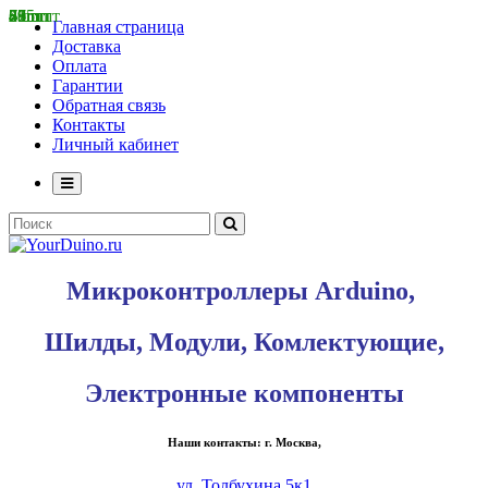
57 шт
20 шт
89 шт
55 шт
7 шт
83 шт
415 шт
7 шт
5 шт
6 шт
2 шт
28 шт
Главная страница
Доставка
Оплата
Гарантии
Обратная связь
Контакты
Личный кабинет
Микроконтроллеры Arduino,
Шилды, Модули, Комлектующие,
Электронные компоненты
Наши контакты: г. Москва,
ул. Толбухина 5к1