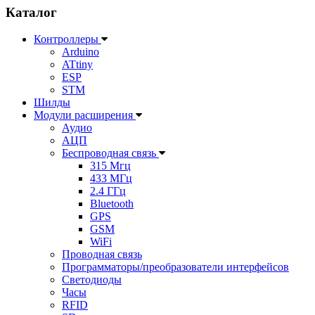
Каталог
Контроллеры
Arduino
ATtiny
ESP
STM
Шилды
Модули расширения
Аудио
АЦП
Беспроводная связь
315 Мгц
433 МГц
2.4 ГГц
Bluetooth
GPS
GSM
WiFi
Проводная связь
Программаторы/преобразователи интерфейсов
Светодиоды
Часы
RFID