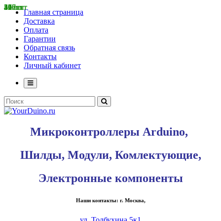
126 шт
36 шт
57 шт
46 шт
41 шт
217 шт
12 шт
5 шт
19 шт
45 шт
200 шт
Главная страница
Доставка
Оплата
Гарантии
Обратная связь
Контакты
Личный кабинет
Микроконтроллеры Arduino,
Шилды, Модули, Комлектующие,
Электронные компоненты
Наши контакты: г. Москва,
ул. Толбухина 5к1