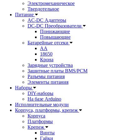
Электромеханическое
Твердотельное
Питание
AC-DC Адаптеры
DC-DC Преобразователи
Понижающие
Повышающие
Батарейные отсеки
AA
18650
Крона
Зарядные устройства
Защитные платы BMS/PCM
Разъемы питания
Элементы питания
Наборы
DIY-наборы
На базе Arduino
Исполнительные модули
Корпуса, платформы, крепеж
Корпуса
Платформы
Крепеж
Винты
Гайки