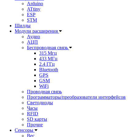
Arduino
ATtiny
ESP
STM
Шилды
Модули расширения
Аудио
АЦП
Беспроводная связь
315 Мгц
433 МГц
2.4 ГГц
Bluetooth
GPS
GSM
WiFi
Проводная связь
Программаторы/преобразователи интерфейсов
Светодиоды
Часы
RFID
SD карты
Прочие
Сенсоры
Вес