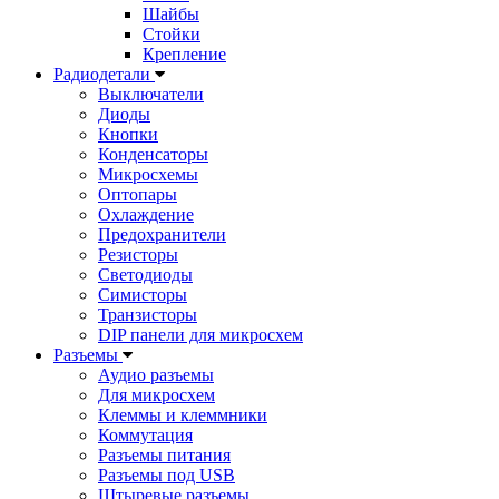
Шайбы
Стойки
Крепление
Радиодетали
Выключатели
Диоды
Кнопки
Конденсаторы
Микросхемы
Оптопары
Охлаждение
Предохранители
Резисторы
Светодиоды
Симисторы
Транзисторы
DIP панели для микросхем
Разъемы
Аудио разъемы
Для микросхем
Клеммы и клеммники
Коммутация
Разъемы питания
Разъемы под USB
Штыревые разъемы