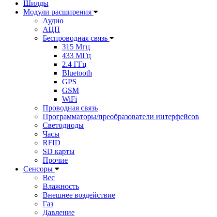
Шилды
Модули расширения
Аудио
АЦП
Беспроводная связь
315 Мгц
433 МГц
2.4 ГГц
Bluetooth
GPS
GSM
WiFi
Проводная связь
Программаторы/преобразователи интерфейсов
Светодиоды
Часы
RFID
SD карты
Прочие
Сенсоры
Вес
Влажность
Внешнее воздействие
Газ
Давление