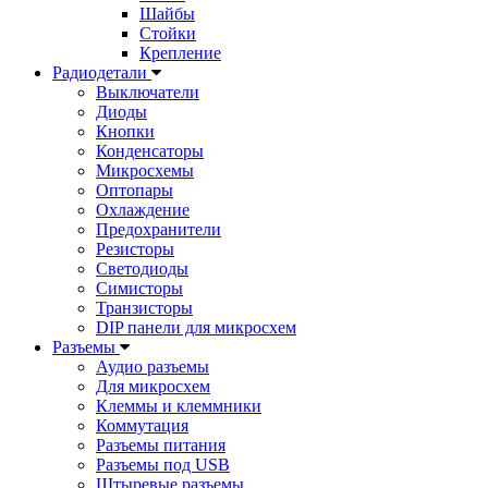
Шайбы
Стойки
Крепление
Радиодетали
Выключатели
Диоды
Кнопки
Конденсаторы
Микросхемы
Оптопары
Охлаждение
Предохранители
Резисторы
Светодиоды
Симисторы
Транзисторы
DIP панели для микросхем
Разъемы
Аудио разъемы
Для микросхем
Клеммы и клеммники
Коммутация
Разъемы питания
Разъемы под USB
Штыревые разъемы