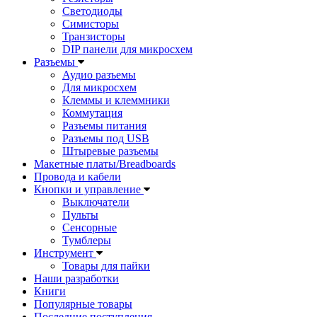
Светодиоды
Симисторы
Транзисторы
DIP панели для микросхем
Разъемы
Аудио разъемы
Для микросхем
Клеммы и клеммники
Коммутация
Разъемы питания
Разъемы под USB
Штыревые разъемы
Макетные платы/Breadboards
Провода и кабели
Кнопки и управление
Выключатели
Пульты
Сенсорные
Тумблеры
Инструмент
Товары для пайки
Наши разработки
Книги
Популярные товары
Последние поступления