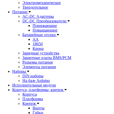
Электромеханическое
Твердотельное
Питание
AC-DC Адаптеры
DC-DC Преобразователи
Понижающие
Повышающие
Батарейные отсеки
AA
18650
Крона
Зарядные устройства
Защитные платы BMS/PCM
Разъемы питания
Элементы питания
Наборы
DIY-наборы
На базе Arduino
Исполнительные модули
Корпуса, платформы, крепеж
Корпуса
Платформы
Крепеж
Винты
Гайки