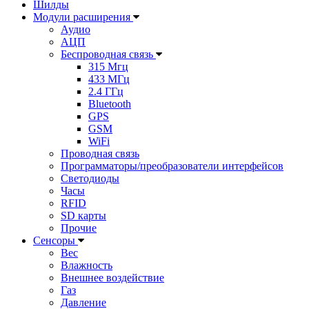
Шилды
Модули расширения
Аудио
АЦП
Беспроводная связь
315 Мгц
433 МГц
2.4 ГГц
Bluetooth
GPS
GSM
WiFi
Проводная связь
Программаторы/преобразователи интерфейсов
Светодиоды
Часы
RFID
SD карты
Прочие
Сенсоры
Вес
Влажность
Внешнее воздействие
Газ
Давление