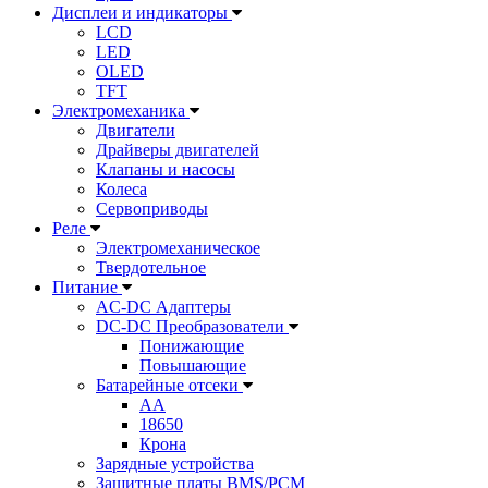
Дисплеи и индикаторы
LCD
LED
OLED
TFT
Электромеханика
Двигатели
Драйверы двигателей
Клапаны и насосы
Колеса
Сервоприводы
Реле
Электромеханическое
Твердотельное
Питание
AC-DC Адаптеры
DC-DC Преобразователи
Понижающие
Повышающие
Батарейные отсеки
AA
18650
Крона
Зарядные устройства
Защитные платы BMS/PCM