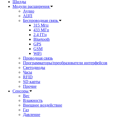
Шилды
Модули расширения
Аудио
АЦП
Беспроводная связь
315 Мгц
433 МГц
2.4 ГГц
Bluetooth
GPS
GSM
WiFi
Проводная связь
Программаторы/преобразователи интерфейсов
Светодиоды
Часы
RFID
SD карты
Прочие
Сенсоры
Вес
Влажность
Внешнее воздействие
Газ
Давление