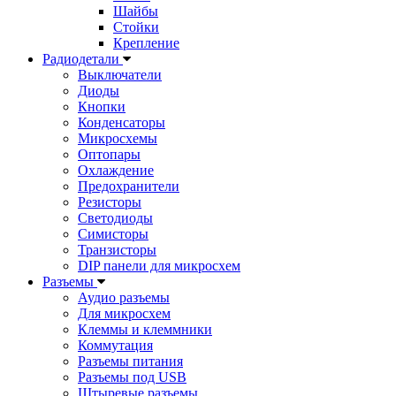
Шайбы
Стойки
Крепление
Радиодетали
Выключатели
Диоды
Кнопки
Конденсаторы
Микросхемы
Оптопары
Охлаждение
Предохранители
Резисторы
Светодиоды
Симисторы
Транзисторы
DIP панели для микросхем
Разъемы
Аудио разъемы
Для микросхем
Клеммы и клеммники
Коммутация
Разъемы питания
Разъемы под USB
Штыревые разъемы