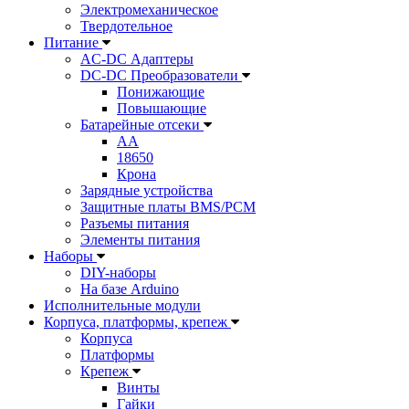
Электромеханическое
Твердотельное
Питание
AC-DC Адаптеры
DC-DC Преобразователи
Понижающие
Повышающие
Батарейные отсеки
AA
18650
Крона
Зарядные устройства
Защитные платы BMS/PCM
Разъемы питания
Элементы питания
Наборы
DIY-наборы
На базе Arduino
Исполнительные модули
Корпуса, платформы, крепеж
Корпуса
Платформы
Крепеж
Винты
Гайки