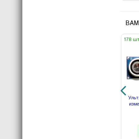
ВАМ
178 ш
Ульт
изм