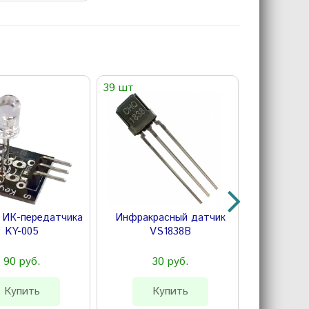
39 шт
54 шт
 ИК-передатчика
Инфракрасный датчик
Отр
KY-005
VS1838B
оптичес
транзист
TCR
90 руб.
30 руб.
4
Купить
Купить
К