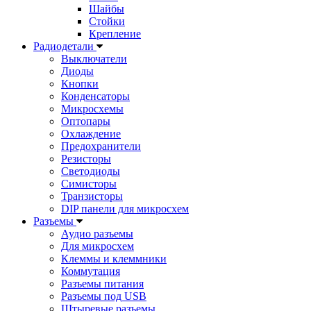
Шайбы
Стойки
Крепление
Радиодетали
Выключатели
Диоды
Кнопки
Конденсаторы
Микросхемы
Оптопары
Охлаждение
Предохранители
Резисторы
Светодиоды
Симисторы
Транзисторы
DIP панели для микросхем
Разъемы
Аудио разъемы
Для микросхем
Клеммы и клеммники
Коммутация
Разъемы питания
Разъемы под USB
Штыревые разъемы