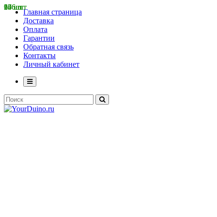
93 шт
14 шт
64 шт
176 шт
206 шт
Главная страница
Доставка
Оплата
Гарантии
Обратная связь
Контакты
Личный кабинет