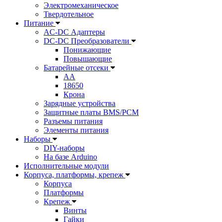
Электромеханическое
Твердотельное
Питание
AC-DC Адаптеры
DC-DC Преобразователи
Понижающие
Повышающие
Батарейные отсеки
AA
18650
Крона
Зарядные устройства
Защитные платы BMS/PCM
Разъемы питания
Элементы питания
Наборы
DIY-наборы
На базе Arduino
Исполнительные модули
Корпуса, платформы, крепеж
Корпуса
Платформы
Крепеж
Винты
Гайки