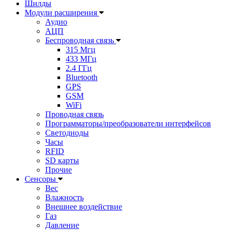
Шилды
Модули расширения
Аудио
АЦП
Беспроводная связь
315 Мгц
433 МГц
2.4 ГГц
Bluetooth
GPS
GSM
WiFi
Проводная связь
Программаторы/преобразователи интерфейсов
Светодиоды
Часы
RFID
SD карты
Прочие
Сенсоры
Вес
Влажность
Внешнее воздействие
Газ
Давление