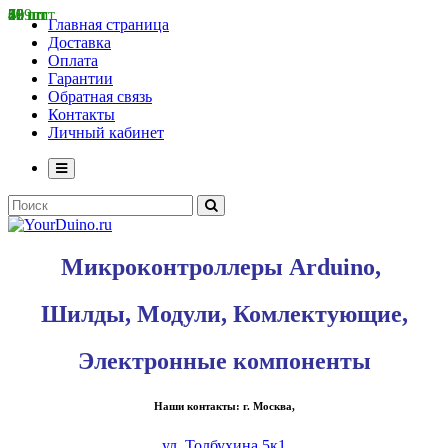
11 шт
40 шт
25 шт
799 шт
52 шт
68 шт
30 шт
80 шт
Главная страница
Доставка
Оплата
Гарантии
Обратная связь
Контакты
Личный кабинет
Микроконтроллеры Arduino,
Шилды, Модули, Комлектующие,
Электронные компоненты
Наши контакты: г. Москва,
ул. Толбухина 5к1