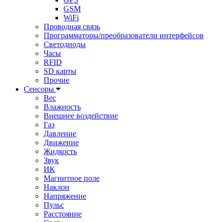
GSM
WiFi
Проводная связь
Программаторы/преобразователи интерфейсов
Светодиоды
Часы
RFID
SD карты
Прочие
Сенсоры
Вес
Влажность
Внешнее воздействие
Газ
Давление
Движение
Жидкость
Звук
ИК
Магнитное поле
Наклон
Напряжение
Пульс
Расстояние