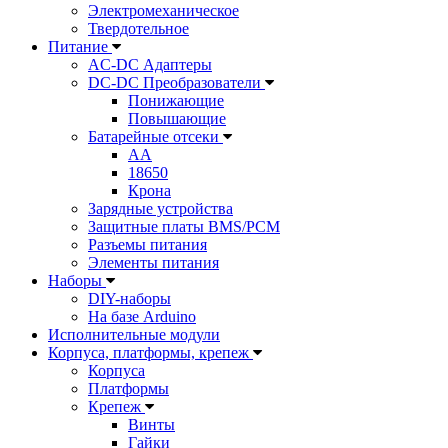
Электромеханическое
Твердотельное
Питание
AC-DC Адаптеры
DC-DC Преобразователи
Понижающие
Повышающие
Батарейные отсеки
AA
18650
Крона
Зарядные устройства
Защитные платы BMS/PCM
Разъемы питания
Элементы питания
Наборы
DIY-наборы
На базе Arduino
Исполнительные модули
Корпуса, платформы, крепеж
Корпуса
Платформы
Крепеж
Винты
Гайки