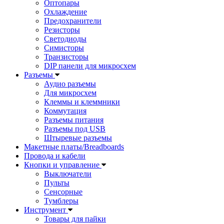
Оптопары
Охлаждение
Предохранители
Резисторы
Светодиоды
Симисторы
Транзисторы
DIP панели для микросхем
Разъемы
Аудио разъемы
Для микросхем
Клеммы и клеммники
Коммутация
Разъемы питания
Разъемы под USB
Штыревые разъемы
Макетные платы/Breadboards
Провода и кабели
Кнопки и управление
Выключатели
Пульты
Сенсорные
Тумблеры
Инструмент
Товары для пайки