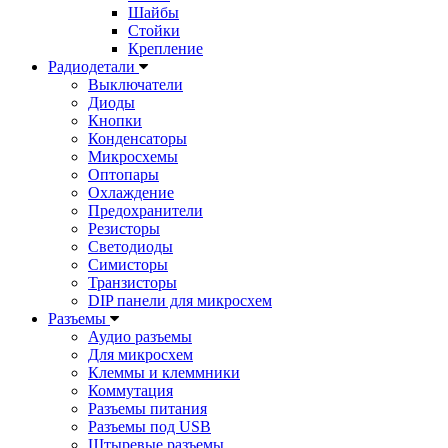
Шайбы
Стойки
Крепление
Радиодетали
Выключатели
Диоды
Кнопки
Конденсаторы
Микросхемы
Оптопары
Охлаждение
Предохранители
Резисторы
Светодиоды
Симисторы
Транзисторы
DIP панели для микросхем
Разъемы
Аудио разъемы
Для микросхем
Клеммы и клеммники
Коммутация
Разъемы питания
Разъемы под USB
Штыревые разъемы