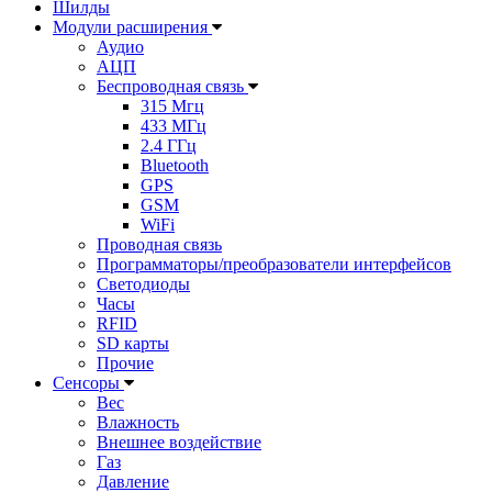
Шилды
Модули расширения
Аудио
АЦП
Беспроводная связь
315 Мгц
433 МГц
2.4 ГГц
Bluetooth
GPS
GSM
WiFi
Проводная связь
Программаторы/преобразователи интерфейсов
Светодиоды
Часы
RFID
SD карты
Прочие
Сенсоры
Вес
Влажность
Внешнее воздействие
Газ
Давление