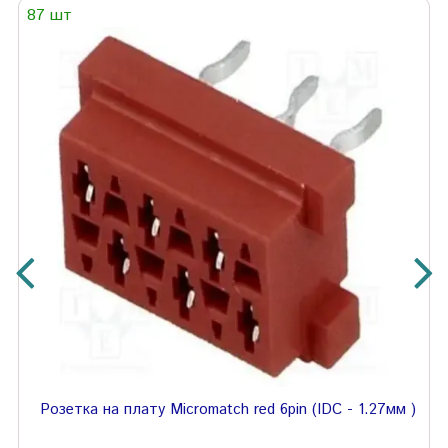
87 шт
Розетка на плату Micromatch red 6pin (IDC - 1.27мм )