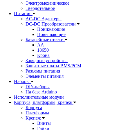
Электромеханическое
Твердотельное
Питание
AC-DC Адаптеры
DC-DC Преобразователи
Понижающие
Повышающие
Батарейные отсеки
AA
18650
Крона
Зарядные устройства
Защитные платы BMS/PCM
Разъемы питания
Элементы питания
Наборы
DIY-наборы
На базе Arduino
Исполнительные модули
Корпуса, платформы, крепеж
Корпуса
Платформы
Крепеж
Винты
Гайки