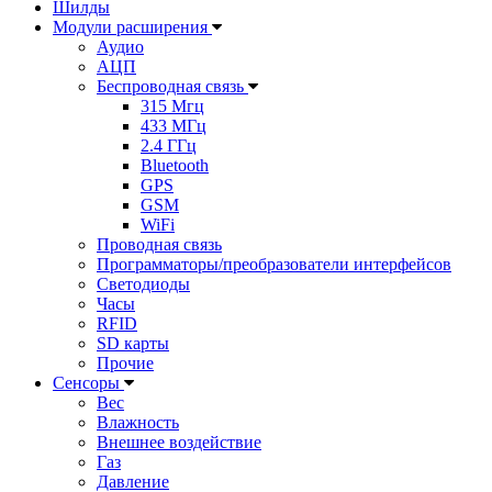
Шилды
Модули расширения
Аудио
АЦП
Беспроводная связь
315 Мгц
433 МГц
2.4 ГГц
Bluetooth
GPS
GSM
WiFi
Проводная связь
Программаторы/преобразователи интерфейсов
Светодиоды
Часы
RFID
SD карты
Прочие
Сенсоры
Вес
Влажность
Внешнее воздействие
Газ
Давление