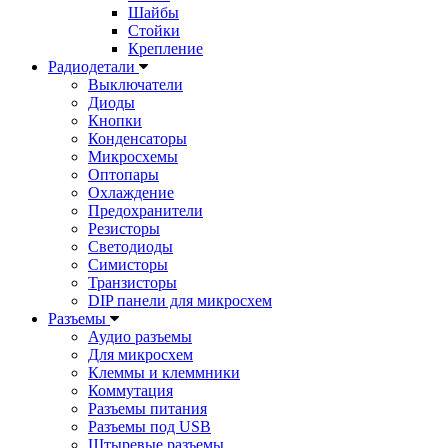
Шайбы
Стойки
Крепление
Радиодетали
Выключатели
Диоды
Кнопки
Конденсаторы
Микросхемы
Оптопары
Охлаждение
Предохранители
Резисторы
Светодиоды
Симисторы
Транзисторы
DIP панели для микросхем
Разъемы
Аудио разъемы
Для микросхем
Клеммы и клеммники
Коммутация
Разъемы питания
Разъемы под USB
Штыревые разъемы