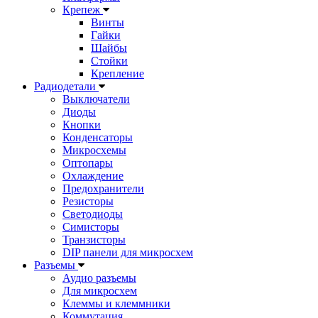
Крепеж
Винты
Гайки
Шайбы
Стойки
Крепление
Радиодетали
Выключатели
Диоды
Кнопки
Конденсаторы
Микросхемы
Оптопары
Охлаждение
Предохранители
Резисторы
Светодиоды
Симисторы
Транзисторы
DIP панели для микросхем
Разъемы
Аудио разъемы
Для микросхем
Клеммы и клеммники
Коммутация