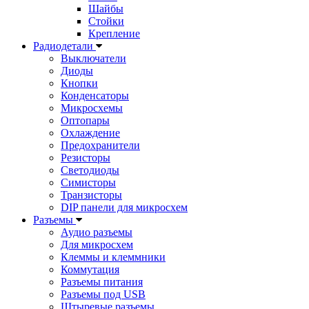
Шайбы
Стойки
Крепление
Радиодетали
Выключатели
Диоды
Кнопки
Конденсаторы
Микросхемы
Оптопары
Охлаждение
Предохранители
Резисторы
Светодиоды
Симисторы
Транзисторы
DIP панели для микросхем
Разъемы
Аудио разъемы
Для микросхем
Клеммы и клеммники
Коммутация
Разъемы питания
Разъемы под USB
Штыревые разъемы