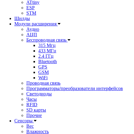
ATtiny
ESP
STM
Шилды
Модули расширения
Аудио
АЦП
Беспроводная связь
315 Мгц
433 МГц
2.4 ГГц
Bluetooth
GPS
GSM
WiFi
Проводная связь
Программаторы/преобразователи интерфейсов
Светодиоды
Часы
RFID
SD карты
Прочие
Сенсоры
Вес
Влажность