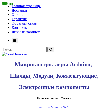
415 шт
57 шт
267 шт
799 шт
282 шт
56 шт
338 шт
34 шт
519 шт
18 шт
36 шт
145 шт
911 шт
19 шт
50 шт
Главная страница
Доставка
Оплата
Гарантии
Обратная связь
Контакты
Личный кабинет
Микроконтроллеры Arduino,
Шилды, Модули, Комлектующие,
Электронные компоненты
Наши контакты: г. Москва,
ул. Толбухина 5к1