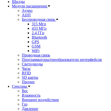
Шилды
Модули расширения
Аудио
АЦП
Беспроводная связь
315 Мгц
433 МГц
2.4 ГГц
Bluetooth
GPS
GSM
WiFi
Проводная связь
Программаторы/преобразователи интерфейсов
Светодиоды
Часы
RFID
SD карты
Прочие
Сенсоры
Вес
Влажность
Внешнее воздействие
Газ
Давление