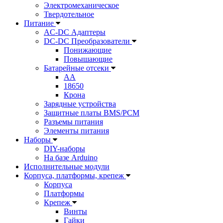
Электромеханическое
Твердотельное
Питание
AC-DC Адаптеры
DC-DC Преобразователи
Понижающие
Повышающие
Батарейные отсеки
AA
18650
Крона
Зарядные устройства
Защитные платы BMS/PCM
Разъемы питания
Элементы питания
Наборы
DIY-наборы
На базе Arduino
Исполнительные модули
Корпуса, платформы, крепеж
Корпуса
Платформы
Крепеж
Винты
Гайки