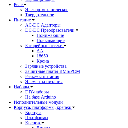
Реле
Электромеханическое
Твердотельное
Питание
AC-DC Адаптеры
DC-DC Преобразователи
Понижающие
Повышающие
Батарейные отсеки
AA
18650
Крона
Зарядные устройства
Защитные платы BMS/PCM
Разъемы питания
Элементы питания
Наборы
DIY-наборы
На базе Arduino
Исполнительные модули
Корпуса, платформы, крепеж
Корпуса
Платформы
Крепеж
Винты