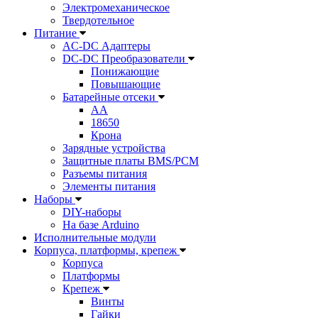
Электромеханическое
Твердотельное
Питание
AC-DC Адаптеры
DC-DC Преобразователи
Понижающие
Повышающие
Батарейные отсеки
AA
18650
Крона
Зарядные устройства
Защитные платы BMS/PCM
Разъемы питания
Элементы питания
Наборы
DIY-наборы
На базе Arduino
Исполнительные модули
Корпуса, платформы, крепеж
Корпуса
Платформы
Крепеж
Винты
Гайки