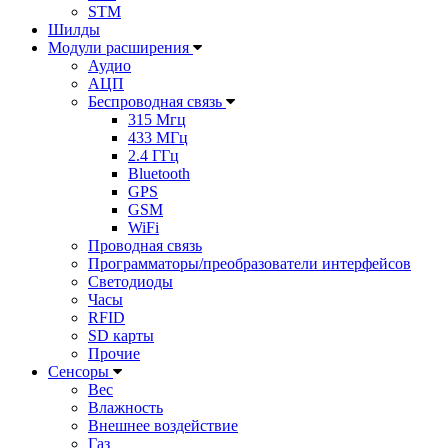
STM
Шилды
Модули расширения
Аудио
АЦП
Беспроводная связь
315 Мгц
433 МГц
2.4 ГГц
Bluetooth
GPS
GSM
WiFi
Проводная связь
Программаторы/преобразователи интерфейсов
Светодиоды
Часы
RFID
SD карты
Прочие
Сенсоры
Вес
Влажность
Внешнее воздействие
Газ