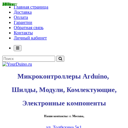
126 шт
51 шт
36 шт
57 шт
45 шт
799 шт
1118 шт
75 шт
21 шт
177 шт
41 шт
2 шт
50 шт
50 шт
332 шт
33 шт
Главная страница
Доставка
Оплата
Гарантии
Обратная связь
Контакты
Личный кабинет
Микроконтроллеры Arduino,
Шилды, Модули, Комлектующие,
Электронные компоненты
Наши контакты: г. Москва,
ул. Толбухина 5к1