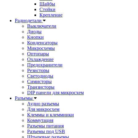
Шайбы
Стойки
Крепление
Радиодетали
Выключатели
Диоды
Кнопки
Конденсаторы
Микросхемы
Оптопары
Охлаждение
Предохранители
Резисторы
Светодиоды
Симисторы
Транзисторы
DIP панели для микросхем
Разъемы
Аудио разъемы
Для микросхем
Клеммы и клеммники
Коммутация
Разъемы питания
Разъемы под USB
Штыревые разъемы