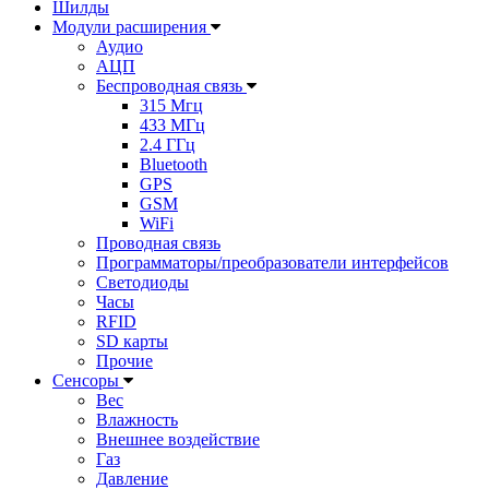
Шилды
Модули расширения
Аудио
АЦП
Беспроводная связь
315 Мгц
433 МГц
2.4 ГГц
Bluetooth
GPS
GSM
WiFi
Проводная связь
Программаторы/преобразователи интерфейсов
Светодиоды
Часы
RFID
SD карты
Прочие
Сенсоры
Вес
Влажность
Внешнее воздействие
Газ
Давление