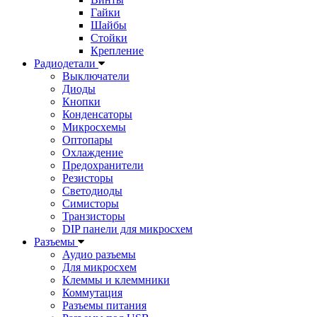
Гайки
Шайбы
Стойки
Крепление
Радиодетали
Выключатели
Диоды
Кнопки
Конденсаторы
Микросхемы
Оптопары
Охлаждение
Предохранители
Резисторы
Светодиоды
Симисторы
Транзисторы
DIP панели для микросхем
Разъемы
Аудио разъемы
Для микросхем
Клеммы и клеммники
Коммутация
Разъемы питания